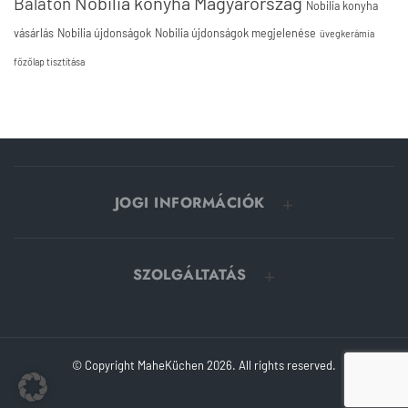
Nobilia konyha Magyarország
Balaton
Nobilia konyha
vásárlás
Nobilia újdonságok
Nobilia újdonságok megjelenése
üvegkerámia
főzőlap tisztítása
JOGI INFORMÁCIÓK
SZOLGÁLTATÁS
© Copyright MaheKüchen 2026. All rights reserved.