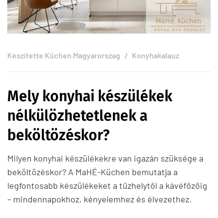
Készítette
Küchen Magyarorszag
Konyhakalauz
Mely konyhai készülékek
nélkülözhetetlenek a
beköltözéskor?
Milyen konyhai készülékekre van igazán szüksége a
beköltözéskor? A MaHÉ-Küchen bemutatja a
legfontosabb készülékeket a tűzhelytől a kávéfőzőig
– mindennapokhoz, kényelemhez és élvezethez.