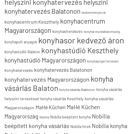
helyszíni konyhatervezés
helyszíni
konyhatervezés Balatonon
kedvezményes ár
konyhacentrum
konyhacentrum Keszthely
Magyarországon
konyhaelrendezés
konyhai munkaháromszög
konyhasor kedvező áron
konyhapult anyagok
konyhastúdió Keszthely
konyhastúdió Balaton
konyhastúdió Magyarországon
konyhasziget tervezés
konyhatervezés Balatonon
konyhatervezés
konyha
konyhatervezés Magyarországon
vásárlás Balaton
konyha vásárlás
konyha vásárlás Balatonon
konyha vásárlás
helyszíni tervezéssel
konyha vásárlás Keszthely
MaHé Küchen
MaHé Küchen
Magyarországon
Nobilia
Magyarország
Nobilia beépített konyha
Nobilia
beépített konyha vásárlás
Nobilia konyha
Nobilia hírek