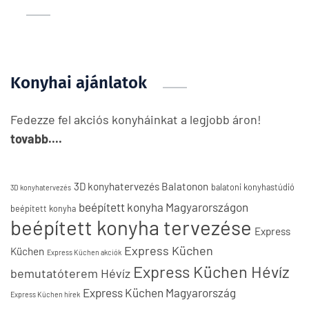
Konyhai ajánlatok
Fedezze fel akciós konyháinkat a legjobb áron!
tovabb....
3D konyhatervezés Balatonon
balatoni konyhastúdió
3D konyhatervezés
beépített konyha Magyarországon
beépített konyha
beépített konyha tervezése
Express
Express Küchen
Küchen
Express Küchen akciók
Express Küchen Hévíz
bemutatóterem Hévíz
Express Küchen Magyarország
Express Küchen hírek