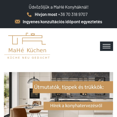
Üdvözöljük a MaHé Konyháknál!
Hívjon most
+36 70 318 9707
Ingyenes konzultációs időpont egyeztetés