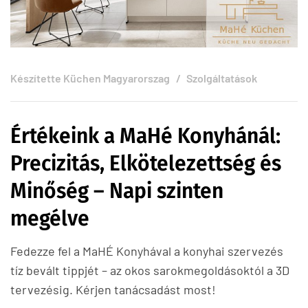
Készítette
Küchen Magyarorszag
Szolgáltatások
Értékeink a MaHé Konyhánál:
Precizitás, Elkötelezettség és
Minőség – Napi szinten
megélve
Fedezze fel a MaHÉ Konyhával a konyhai szervezés
tíz bevált tippjét – az okos sarokmegoldásoktól a 3D
tervezésig. Kérjen tanácsadást most!