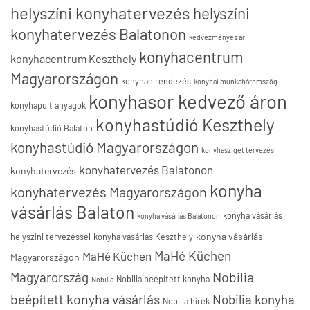
helyszíni konyhatervezés
helyszíni
konyhatervezés Balatonon
kedvezményes ár
konyhacentrum
konyhacentrum Keszthely
Magyarországon
konyhaelrendezés
konyhai munkaháromszög
konyhasor kedvező áron
konyhapult anyagok
konyhastúdió Keszthely
konyhastúdió Balaton
konyhastúdió Magyarországon
konyhasziget tervezés
konyhatervezés Balatonon
konyhatervezés
konyha
konyhatervezés Magyarországon
vásárlás Balaton
konyha vásárlás
konyha vásárlás Balatonon
konyha vásárlás
helyszíni tervezéssel
konyha vásárlás Keszthely
MaHé Küchen
MaHé Küchen
Magyarországon
Nobilia
Magyarország
Nobilia beépített konyha
Nobilia
beépített konyha vásárlás
Nobilia konyha
Nobilia hírek