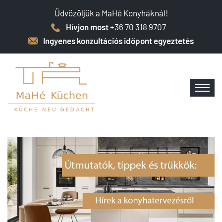
Üdvözöljük a MaHé Konyháknál!
Hívjon most
+36 70 318 9707
Ingyenes konzultációs időpont egyeztetés