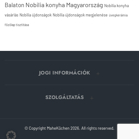
Nobilia konyha Magyarország
Balaton
Nobilia konyha
vásárlás
Nobilia újdonságok
Nobilia újdonságok megjelenése
üvegkerámia
főzőlap tisztítása
JOGI INFORMÁCIÓK
SZOLGÁLTATÁS
© Copyright MaheKüchen 2026. All rights reserved.