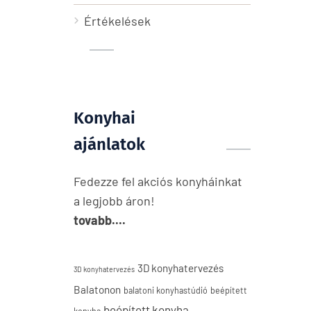
Értékelések
Konyhai
ajánlatok
Fedezze fel akciós konyháinkat
a legjobb áron!
tovabb....
3D konyhatervezés
3D konyhatervezés
Balatonon
balatoni konyhastúdió
beépített
beépített konyha