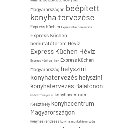
konyha
beépített
Magyarországon
konyha tervezése
Express Küchen
Express Küchen akciók
Express Küchen
bemutatóterem Hévíz
Express Küchen Hévíz
Express Küchen
Express Küchen hírek
helyszíni
Magyarország
konyhatervezés
helyszíni
konyhatervezés Balatonon
konyhacentrum
kedvezményes ár
konyhacentrum
Keszthely
Magyarországon
konyhaelrendezés
konyhai munkaháromszög