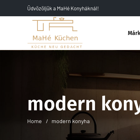
Üdvözöljük a MaHé Konyháknál!
Már
modern kon
Home
modern konyha