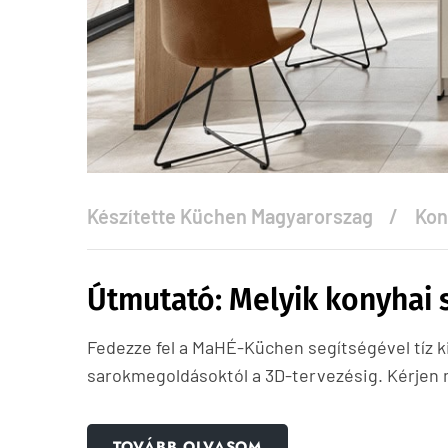
Készítette
Küchen Magyarorszag
Kon
Útmutató: Melyik konyhai s
Fedezze fel a MaHÉ-Küchen segítségével tíz ki
sarokmegoldásoktól a 3D-tervezésig. Kérjen 
TOVÁBB OLVASOM