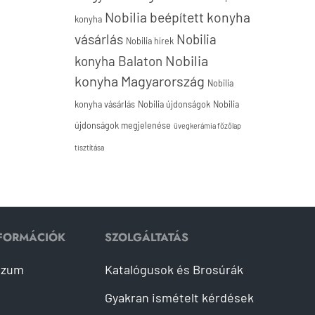
Nobilia beépített konyha
konyha
vásárlás
Nobilia
Nobilia hírek
Nobilia
konyha Balaton
konyha Magyarország
Nobilia
konyha vásárlás
Nobilia újdonságok
Nobilia
újdonságok megjelenése
üvegkerámia főzőlap
tisztítása
NFORMÁCIÓK
SZOLGÁLTATÁS
szum
Katalógusok és Brosúrák
Gyakran ismételt kérdések