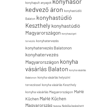
konyhasor
konyhapult anyagok
kedvező áron
konyhastúdió
konyhastúdió
Balaton
Keszthely
konyhastúdió
Magyarországon
konyhasziget
konyhatervezés
tervezés
konyhatervezés Balatonon
konyhatervezés
konyha
Magyarországon
vásárlás Balaton
konyha vásárlás
konyha vásárlás helyszíni
Balatonon
tervezéssel
konyha vásárlás Keszthely
MaHé
konyha vásárlás Magyarországon
MaHé Küchen
Küchen
Magyarország
Nobilia beépített
Nobilia