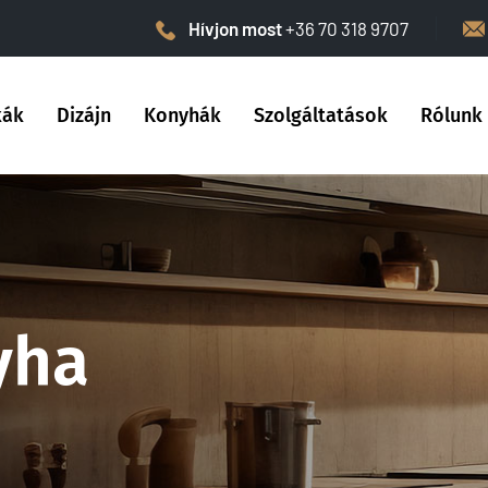
Hívjon most
+36 70 318 9707
kák
Dizájn
Konyhák
Szolgáltatások
Rólunk
yha