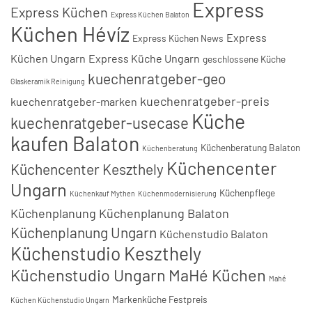
Express
Express Küchen
Express Küchen Balaton
Küchen Hévíz
Express
Express Küchen News
Küchen Ungarn
Express Küche Ungarn
geschlossene Küche
kuechenratgeber-geo
Glaskeramik Reinigung
kuechenratgeber-preis
kuechenratgeber-marken
Küche
kuechenratgeber-usecase
kaufen Balaton
Küchenberatung Balaton
Küchenberatung
Küchencenter
Küchencenter Keszthely
Ungarn
Küchenpflege
Küchenkauf Mythen
Küchenmodernisierung
Küchenplanung
Küchenplanung Balaton
Küchenplanung Ungarn
Küchenstudio Balaton
Küchenstudio Keszthely
Küchenstudio Ungarn
MaHé Küchen
Mahé
Markenküche Festpreis
Küchen Küchenstudio Ungarn