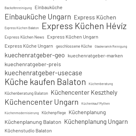
Einbauküche
Backofenreinigung
Einbauküche Ungarn
Express Küchen
Express Küchen Hévíz
Express Küchen Balaton
Express Küchen Ungarn
Express Küchen News
Express Küche Ungarn
geschlossene Küche
Glaskeramik Reinigung
kuechenratgeber-geo
kuechenratgeber-marken
kuechenratgeber-preis
kuechenratgeber-usecase
Küche kaufen Balaton
Küchenberatung
Küchencenter Keszthely
Küchenberatung Balaton
Küchencenter Ungarn
Küchenkauf Mythen
Küchenplanung
Küchenpflege
Küchenmodernisierung
Küchenplanung Ungarn
Küchenplanung Balaton
Küchenstudio Balaton