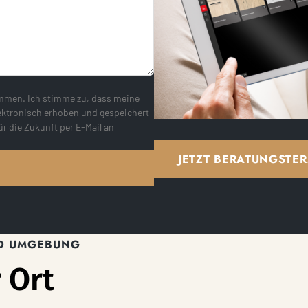
ommen. Ich stimme zu, dass meine
ektronisch erhoben und gespeichert
ür die Zukunft per E-Mail an
JETZT BERATUNGSTER
ND UMGEBUNG
 Ort