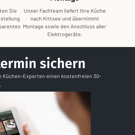
lten Sie
Unser Fachteam liefert Ihre Küche
rstellung
nach Kittsee und übernimmt
sparentes
Montage sowie den Anschluss aller
Elektrogeräte.
ermin sichern
n Küchen-Experten einen kostenfreien 30-
.