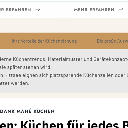
R ERFAHREN
MEHR ERFAHREN
Ihre Vorteile der Küchenplanung
Die große Ausw
erne Küchentrends, Materialmuster und Gerätekonzepte. 
ie später stehen wird.
n Kittsee eignen sich platzsparende Küchenzeilen ode
attet werden.
DANK MAHÉ KÜCHEN
n: Küchen für jedes 