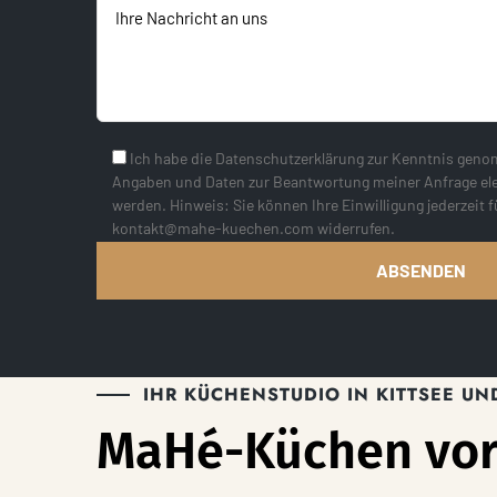
Ich habe die Datenschutzerklärung zur Kenntnis gen
Angaben und Daten zur Beantwortung meiner Anfrage el
werden. Hinweis: Sie können Ihre Einwilligung jederzeit f
kontakt@mahe-kuechen.com widerrufen.
IHR KÜCHENSTUDIO IN KITTSEE U
MaHé-Küchen vor