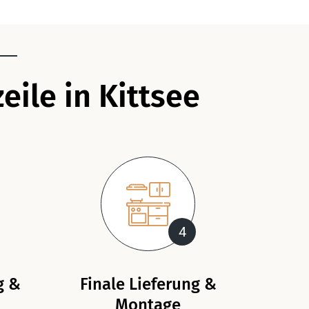
eile in Kittsee
4
g &
Finale Lieferung &
Montage