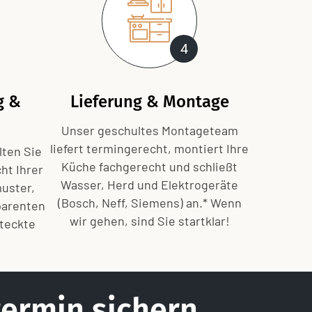
4
g &
Lieferung & Montage
Unser geschultes Montageteam
liefert termingerecht, montiert Ihre
lten Sie
Küche fachgerecht und schließt
ht Ihrer
Wasser, Herd und Elektrogeräte
muster,
(Bosch, Neff, Siemens) an.* Wenn
parenten
wir gehen, sind Sie startklar!
teckte
ermin sichern