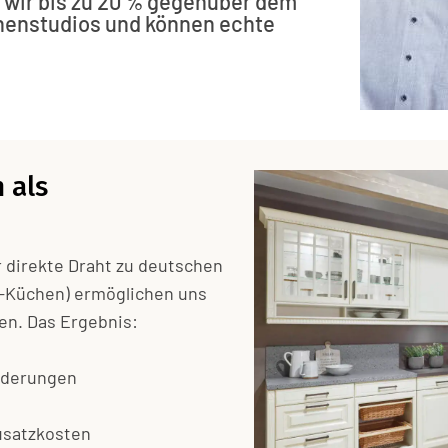
n wir bis zu 20 % gegenüber dem
henstudios und können echte
 als
r direkte Draht zu deutschen
s-Küchen) ermöglichen uns
en. Das Ergebnis:
Änderungen
n
usatzkosten