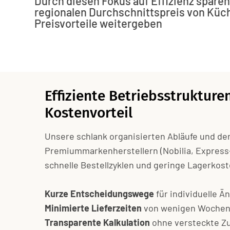
Durch diesen Fokus auf Effizienz spare
regionalen Durchschnittspreis von Küc
Preisvorteile weitergeben
Effiziente Betriebsstrukturen
Kostenvorteil
Unsere schlank organisierten Abläufe und de
Premiummarkenherstellern (Nobilia, Expres
schnelle Bestellzyklen und geringe Lagerkost
Kurze Entscheidungswege
für individuelle 
Minimierte Lieferzeiten
von wenigen Woche
Transparente Kalkulation
ohne versteckte Z