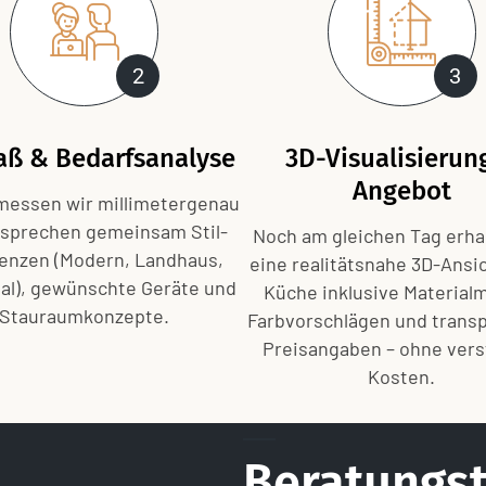
2
3
ß & Bedarfsanalyse
3D-Visualisierun
Angebot
 messen wir millimetergenau
sprechen gemeinsam Stil­
Noch am gleichen Tag erha
renzen (Modern, Landhaus,
eine realitätsnahe 3D-Ansic
ial), gewünschte Geräte und
Küche inklusive Material­
Stauraum­konzepte.
Farbvorschlägen und trans
Preisangaben – ohne vers
Kosten.
Beratungst