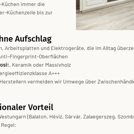
é-Küchen immer die
er-Küchenzeile bis zur
hne Aufschlag
, Arbeitsplatten und Elektrogeräte, die im Alltag überz
nti-Fingerprint-Oberflächen
osi
t, Keramik oder Massivholz
ergieeffizienzklasse A+++
 Herstellern vermeiden wir Umwege über Zwischenhändle
ionaler Vorteil
estungarn (Balaton, Hévíz, Sárvár, Zalaegerszeg, Szomba
 Regel: