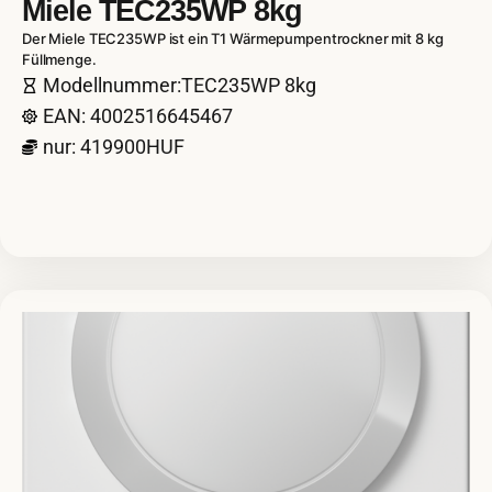
Miele TEC235WP 8kg
Der Miele TEC235WP ist ein T1 Wärmepumpentrockner mit 8 kg
Füllmenge.
Modellnummer:TEC235WP 8kg
EAN: 4002516645467
nur: 419900HUF