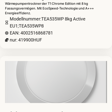
Wärmepumpentrockner der T1 Chrome Edition mit 8 kg
Fassungsvermögen. Mit EcoSpeed-Technologie und A+++
Energieeffizienz.
Modellnummer:TEA535WP 8kg Active
EU1;TEA535WP8
EAN: 4002516868781
nur: 419900HUF