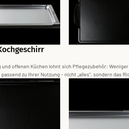
Kochgeschirr
g und offenen Küchen lohnt sich Pflegezubehör: Weniger
assend zu Ihrer Nutzung – nicht „alles“, sondern das Ri