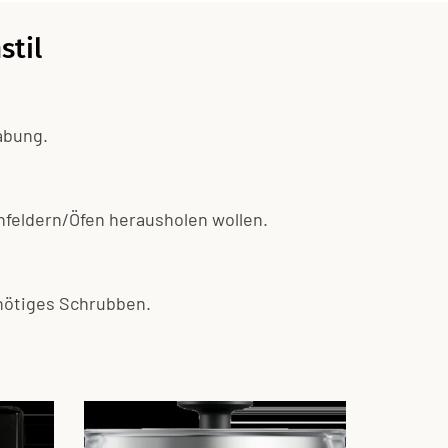
stil
abung.
ochfeldern/Öfen herausholen wollen.
nnötiges Schrubben.