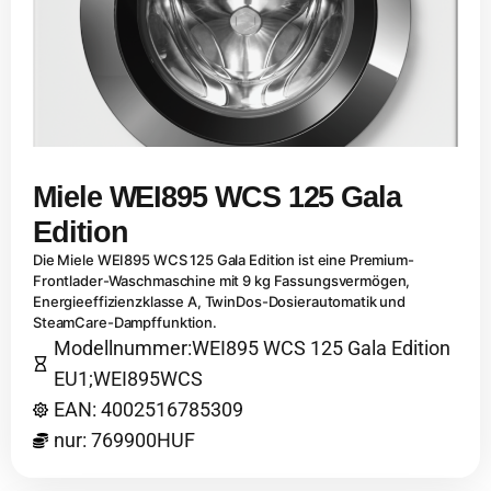
Miele WEI895 WCS 125 Gala
Edition
Die Miele WEI895 WCS 125 Gala Edition ist eine Premium-
Frontlader-Waschmaschine mit 9 kg Fassungsvermögen,
Energieeffizienzklasse A, TwinDos-Dosierautomatik und
SteamCare-Dampffunktion.
Modellnummer:WEI895 WCS 125 Gala Edition
EU1;WEI895WCS
EAN: 4002516785309
nur: 769900HUF