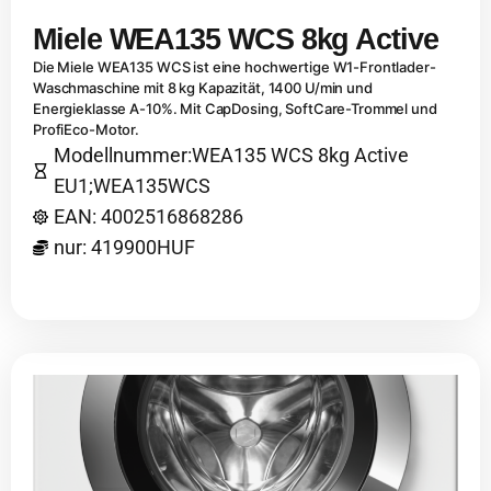
Miele WEA135 WCS 8kg Active
Die Miele WEA135 WCS ist eine hochwertige W1-Frontlader-
Waschmaschine mit 8 kg Kapazität, 1400 U/min und
Energieklasse A-10%. Mit CapDosing, SoftCare-Trommel und
ProfiEco-Motor.
Modellnummer:WEA135 WCS 8kg Active
EU1;WEA135WCS
EAN: 4002516868286
nur: 419900HUF