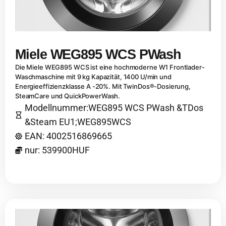
Miele WEG895 WCS PWash
Die Miele WEG895 WCS ist eine hochmoderne W1 Frontlader-
Waschmaschine mit 9 kg Kapazität, 1400 U/min und
Energieeffizienzklasse A -20%. Mit TwinDos®-Dosierung,
SteamCare und QuickPowerWash.
Modellnummer:WEG895 WCS PWash &TDos
&Steam EU1;WEG895WCS
EAN: 4002516869665
nur: 539900HUF