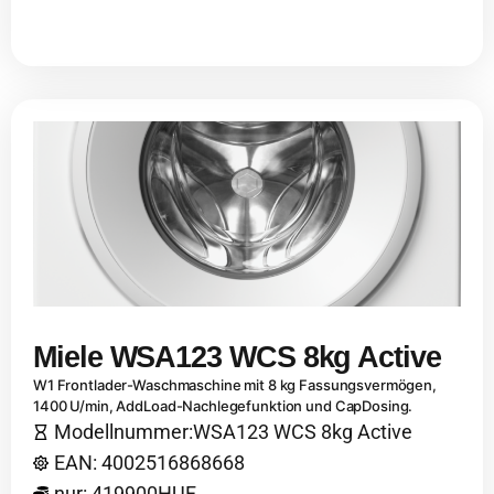
Miele WSA123 WCS 8kg Active
W1 Frontlader-Waschmaschine mit 8 kg Fassungsvermögen,
1400 U/min, AddLoad-Nachlegefunktion und CapDosing.
Modellnummer:WSA123 WCS 8kg Active
EAN: 4002516868668
nur: 419900HUF