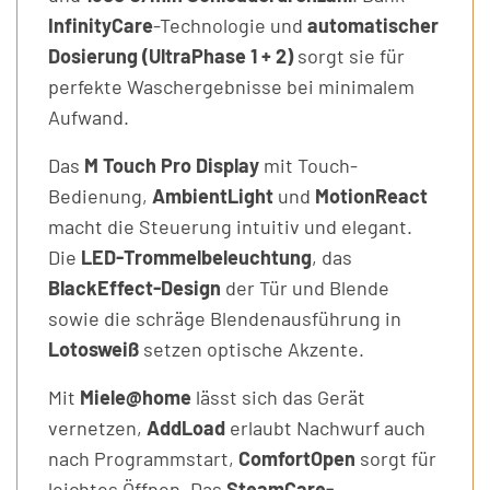
InfinityCare
-Technologie und
automatischer
Dosierung (UltraPhase 1 + 2)
sorgt sie für
perfekte Waschergebnisse bei minimalem
Aufwand.
Das
M Touch Pro Display
mit Touch-
Bedienung,
AmbientLight
und
MotionReact
macht die Steuerung intuitiv und elegant.
Die
LED-Trommelbeleuchtung
, das
BlackEffect-Design
der Tür und Blende
sowie die schräge Blendenausführung in
Lotosweiß
setzen optische Akzente.
Mit
Miele@home
lässt sich das Gerät
vernetzen,
AddLoad
erlaubt Nachwurf auch
nach Programmstart,
ComfortOpen
sorgt für
leichtes Öffnen. Das
SteamCare-