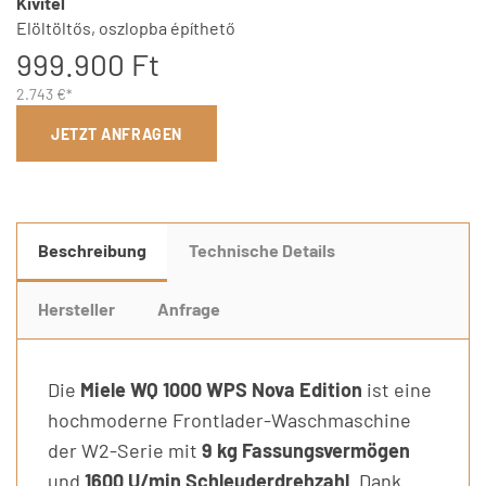
Kivitel
Elöltöltős, oszlopba építhető
999.900 Ft
2.743 €*
JETZT ANFRAGEN
Beschreibung
Technische Details
Hersteller
Anfrage
Die
Miele WQ 1000 WPS Nova Edition
ist eine
hochmoderne Frontlader-Waschmaschine
der W2-Serie mit
9 kg Fassungsvermögen
und
1600 U/min Schleuderdrehzahl
. Dank