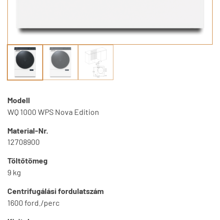
Modell
WQ 1000 WPS Nova Edition
Material-Nr.
12708900
Töltőtömeg
9 kg
Centrifugálási fordulatszám
1600 ford./perc