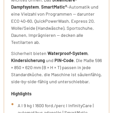
Dampfsystem
,
SmartMatic®
-Automatik und
eine Vielzahl von Programmen — darunter
ECO 40-60, QuickPowerWash, Express 20,
Wolle/Seide (Handwäsche), Sportschuhe,
Daunen, Imprägnieren — decken alle
Textilarten ab.
Sicherheit bieten
Waterproof-System
,
Kindersicherung
und
PIN-Code
. Die Maße 596
× 850 × 620 mm (B × H × T) passen in jede
Standardküche, die Maschine ist säulenfähig,
side-by-side-fähig und unterschiebbar.
Highlights
A I 9 kg I 1600 ford./perc I InfinityCare |
automatikus adagolás | SmartMatic