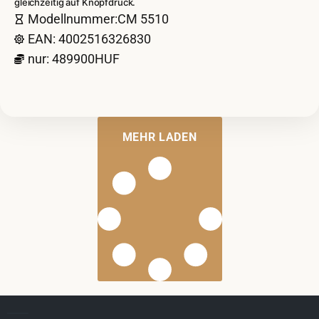
gleichzeitig auf Knopfdruck.
Modellnummer:CM 5510
EAN: 4002516326830
nur: 489900HUF
MEHR LADEN