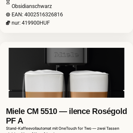
Obsidianschwarz
EAN: 4002516326816
nur: 419900HUF
Miele CM 5510 — ilence Roségold
PF A
Stand-Kaffeevollautomat mit OneTouch for Two — zwei Tassen