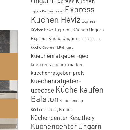
Ungarn
Express Küchen
Express
Express Küchen Balaton
Küchen Hévíz
Express
Express Küchen Ungarn
Küchen News
Express Küche Ungarn
geschlossene
Küche
Glaskeramik Reinigung
kuechenratgeber-geo
kuechenratgeber-marken
kuechenratgeber-preis
kuechenratgeber-
Küche kaufen
usecase
Balaton
Küchenberatung
Küchenberatung Balaton
Küchencenter Keszthely
Küchencenter Ungarn