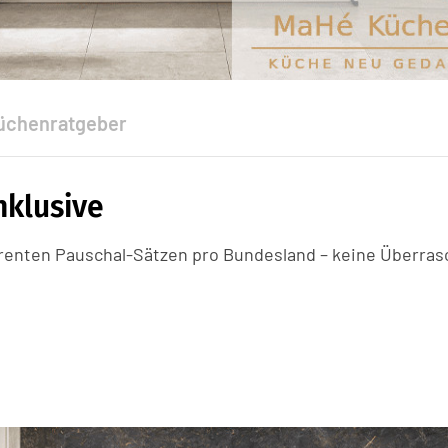
üchenratgeber
nklusive
arenten Pauschal-Sätzen pro Bundesland – keine Überra