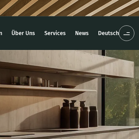
n
Über Uns
Services
News
Deutsch