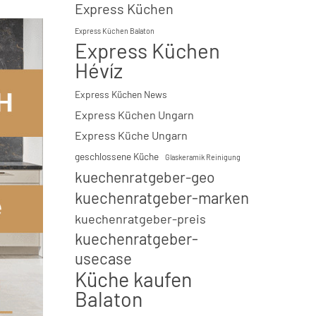
Express Küchen
Express Küchen Balaton
Express Küchen
Hévíz
Express Küchen News
Express Küchen Ungarn
Express Küche Ungarn
geschlossene Küche
Glaskeramik Reinigung
kuechenratgeber-geo
kuechenratgeber-marken
kuechenratgeber-preis
kuechenratgeber-
usecase
Küche kaufen
Balaton