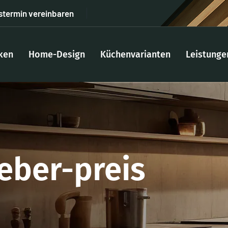
stermin vereinbaren
ken
Home-Design
Küchenvarianten
Leistunge
eber-preis