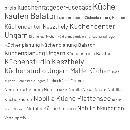
Küche
kuechenratgeber-usecase
preis
kaufen Balaton
Küchenberatung Balaton
Küchenberatung
Küchencenter
Küchencenter Keszthely
Ungarn
Küchenpflege
Küchenkauf Mythen
Küchenmodernisierung
Küchenplanung
Küchenplanung Balaton
Küchenplanung Ungarn
Küchenstudio Balaton
Küchenstudio Keszthely
Küchenstudio Ungarn
MaHé Küchen
Mahé
Markenküche Festpreis
Küchen Küchenstudio Ungarn
Neuererscheinung Nobilia
Nobila News
Nobilia
Nobilia
nobila
Nobilia Küche Plattensee
Küche kaufen
Nobilia
Nobilia Neuheiten
Nobilia Küche Ungarn
Küche Schräge
Vorteilspreis