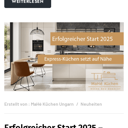
WEITERLESEN
Erstellt von :
MaHé Küchen Ungarn
Neuheiten