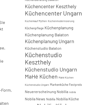
Küchencenter Keszthely
Küchencenter Ungarn
Küchenkauf Mythen
Küchenmodernisierung
Sie
Küchenplanung
Küchenpflege
kt
Küchenplanung Balaton
Küchenplanung Ungarn
ee,
Küchenstudio Balaton
Küchenstudio
Keszthely
ie
Küchenstudio Ungarn
MaHé Küchen
Mahé Küchen
n
Markenküche Festpreis
Küchenstudio Ungarn
L-Form,
Neuererscheinung Nobilia
nobila
Nobila News
Nobilia Küche
Nobilia
alten