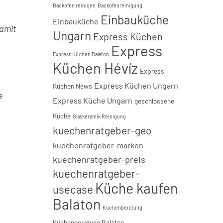
Backofen reinigen
Backofenreinigung
Einbauküche
Einbauküche
damit
Ungarn
Express Küchen
Express
Express Küchen Balaton
Küchen Hévíz
Express
Express Küchen Ungarn
Küchen News
e
Express Küche Ungarn
geschlossene
Küche
Glaskeramik Reinigung
kuechenratgeber-geo
kuechenratgeber-marken
kuechenratgeber-preis
kuechenratgeber-
Küche kaufen
usecase
Balaton
Küchenberatung
Küchenberatung Balaton