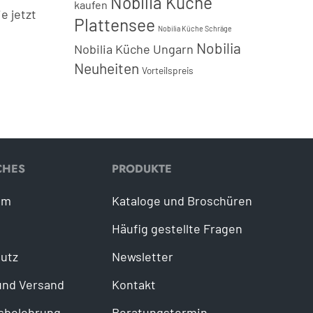
Nobilia Küche
kaufen
e jetzt
Plattensee
Nobilia Küche Schräge
!
Nobilia
Nobilia Küche Ungarn
Neuheiten
Vorteilspreis
CHES
PRODUKTE
um
Kataloge und Broschüren
Häufig gestellte Fragen
utz
Newsletter
und Versand
Kontakt
sbelehrung
Beratungstermin