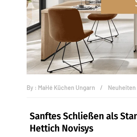
By :
MaHé Küchen Ungarn
Neuheiten
Sanftes Schließen als Sta
Hettich Novisys