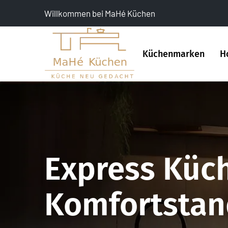
Willkommen bei MaHé Küchen
Küchenmarken
H
Express Küch
Komfortstand