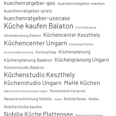
kuechenratgeber-geo
kuechenratgeber-marken
kuechenratgeber-preis
kuechenratgeber-usecase
Küche kaufen Balaton
Küchenberatung
Küchencenter Keszthely
Küchenberatung Balaton
Küchencenter Ungarn
Küchenkauf Mythen
Küchenplanung
Küchenpflege
Küchenmodernisierung
Küchenplanung Ungarn
Küchenplanung Balaton
Küchenstudio Balaton
Küchenstudio Keszthely
Küchenstudio Ungarn
MaHé Küchen
Markenküche Festpreis
Mahé Küchen Küchenstudio Ungarn
Neuererscheinung Nobilia
Nobila News
Nobilia
nobila
Nobilia Küche kaufen
Nobilia Küche Plattensee
Nobilia Küche Schräge