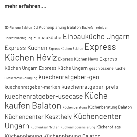
mehr erfahren....
3D Küchenplanung Balaton
3D-Planung Balaton
Backofen reinigen
Einbauküche Ungarn
Einbauküche
Backofenreinigung
Express
Express Küchen
Express Küchen Balaton
Küchen Hévíz
Express
Express Küchen News
Küchen Ungarn
Express Küche Ungarn
geschlossene Küche
kuechenratgeber-geo
Glaskeramik Reinigung
kuechenratgeber-preis
kuechenratgeber-marken
Küche
kuechenratgeber-usecase
kaufen Balaton
Küchenberatung Balaton
Küchenberatung
Küchencenter
Küchencenter Keszthely
Ungarn
Küchenpflege
Küchenkauf Mythen
Küchenmodernisierung
Küchenplanung
Küchenplanung Balaton