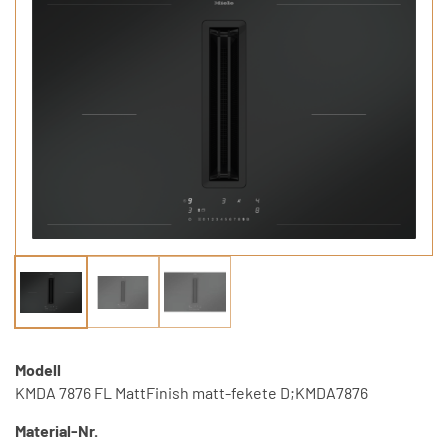
Modell
KMDA 7876 FL MattFinish matt-fekete D;KMDA7876
Material-Nr.