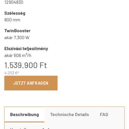
12904830
Szélesség
800 mm
TwinBooster
akár 7.300 W
Elszívási teljesítmény
akár 606 m³/h
1.539.900 Ft
4.253 €*
JETZT ANFRAGEN
Beschreibung
Technische Details
FAQ