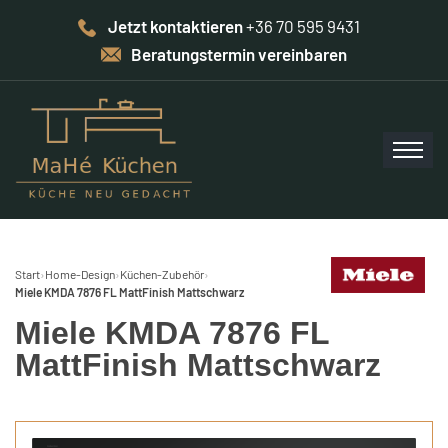
Jetzt kontaktieren
+36 70 595 9431
Beratungstermin vereinbaren
Start
›
Home-Design
›
Küchen-Zubehör
›
Miele KMDA 7876 FL MattFinish Mattschwarz
Miele KMDA 7876 FL
MattFinish Mattschwarz