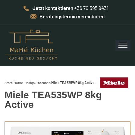
Jetzt kontaktieren
+36 70 595 9431
Beratungstermin vereinbaren
Start
›
Home-Design
›
Trockner
›
Miele TEA535WP 8kg Active
Miele TEA535WP 8kg
Active