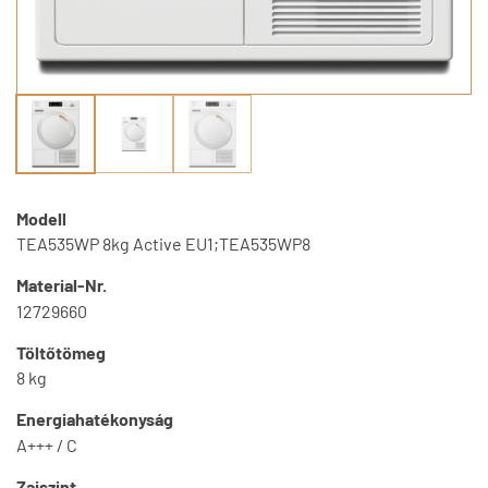
Modell
TEA535WP 8kg Active EU1;TEA535WP8
Material-Nr.
12729660
Töltőtömeg
8 kg
Energiahatékonyság
A+++ / C
Zajszint