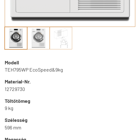
Modell
TEH795WP EcoSpeed&9kg
Material-Nr.
12729730
Töltőtömeg
9 kg
Szélesség
596 mm
Magasság