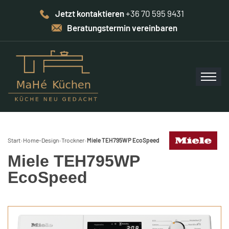
Jetzt kontaktieren
+36 70 595 9431
Beratungstermin vereinbaren
Start
›
Home-Design
›
Trockner
›
Miele TEH795WP EcoSpeed
Miele TEH795WP
EcoSpeed