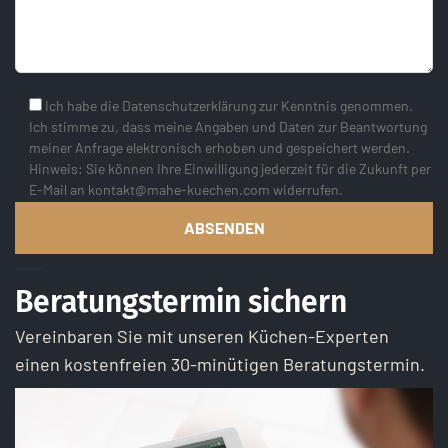
Ich habe die Datenschutzerklärung zur Kenntnis genommen.
Ich stimme zu, dass meine Angaben und Daten zur Beantwortung
meiner Anfrage elektronisch erhoben und gespeichert werden.
Hinweis: Sie können Ihre Einwilligung jederzeit für die Zukunft per
E-Mail an kontakt@mahe-kuechen.com widerrufen.
Beratungstermin sichern
Vereinbaren Sie mit unseren Küchen-Experten
einen kostenfreien 30-minütigen Beratungstermin.