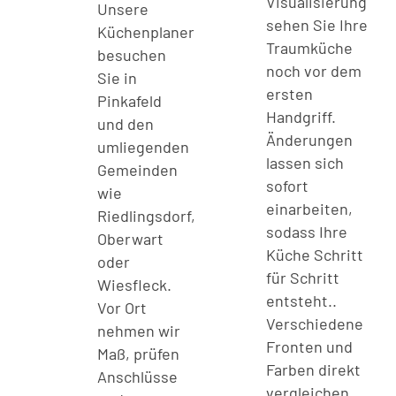
Visualisierung
Unsere
sehen Sie Ihre
Küchenplaner
Traumküche
besuchen
noch vor dem
Sie in
ersten
Pinkafeld
Handgriff.
und den
Änderungen
umliegenden
lassen sich
Gemeinden
sofort
wie
einarbeiten,
Riedlingsdorf,
sodass Ihre
Oberwart
Küche Schritt
oder
für Schritt
Wiesfleck.
entsteht..
Vor Ort
Verschiedene
nehmen wir
Fronten und
Maß, prüfen
Farben direkt
Anschlüsse
vergleichen.