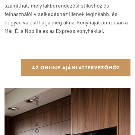
számíthat, mely lakberendezési stílushoz és
felhasználói viselkedéshez illenek leginkább, és
hogyan valósíthatja meg álmai konyháját pontosan a
MaHÉ, a Nobilia és az Express konyhákkal.
AZ ONLINE AJÁNLATTERVEZŐHÖZ
MAHÈ KONYHÁK