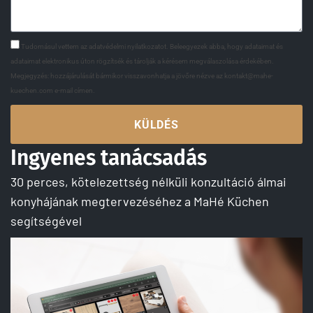
Tudomásul vettem az adatvédelmi nyilatkozatot. Beleegyezek abba, hogy adataimat és
adataimat elektronikus úton rögzítsék és tárolják a kérésem megválaszolása érdekében.
Megjegyzés: hozzájárulását bármikor visszavonhatja a jövőre nézve az kontakt@mahe-
kuechen.com e-mail címen.
KÜLDÉS
Ingyenes tanácsadás
30 perces, kötelezettség nélküli konzultáció álmai
konyhájának megtervezéséhez a MaHé Küchen
segítségével