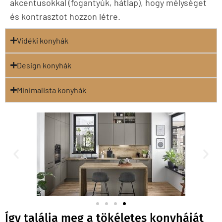
akcentusokkal (fogantyúk, hátlap), hogy mélységet
és kontrasztot hozzon létre.
Vidéki konyhák
Design konyhák
Minimalista konyhák
Így találja meg a tökéletes konyháját