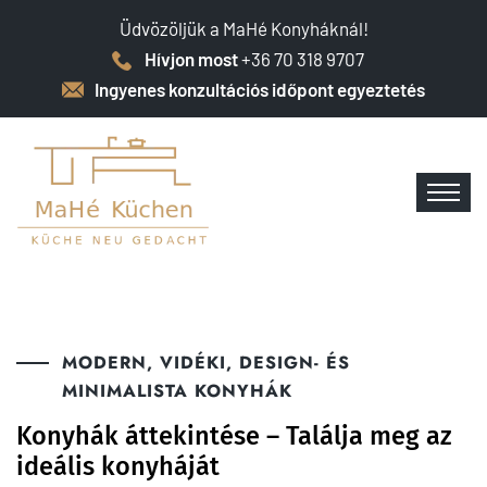
Üdvözöljük a MaHé Konyháknál!
Hívjon most
+36 70 318 9707
Ingyenes konzultációs időpont egyeztetés
MODERN, VIDÉKI, DESIGN- ÉS
MINIMALISTA KONYHÁK
Konyhák áttekintése – Találja meg az
ideális konyháját