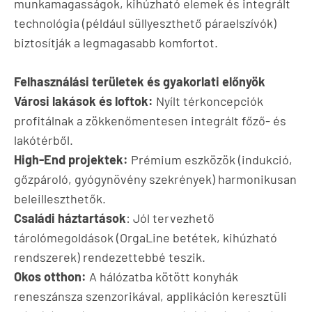
munkamagasságok, kihúzható elemek és integrált
technológia (például süllyeszthető páraelszívók)
biztosítják a legmagasabb komfortot.
Felhasználási területek és gyakorlati előnyök
Városi lakások és loftok:
Nyílt térkoncepciók
profitálnak a zökkenőmentesen integrált főző- és
lakótérből.
High-End projektek:
Prémium eszközök (indukció,
gőzpároló, gyógynövény szekrények) harmonikusan
beleilleszthetők.
Családi háztartások
: Jól tervezhető
tárolómegoldások (OrgaLine betétek, kihúzható
rendszerek) rendezettebbé teszik.
Okos otthon:
A hálózatba kötött konyhák
reneszánsza szenzorikával, applikáción keresztüli