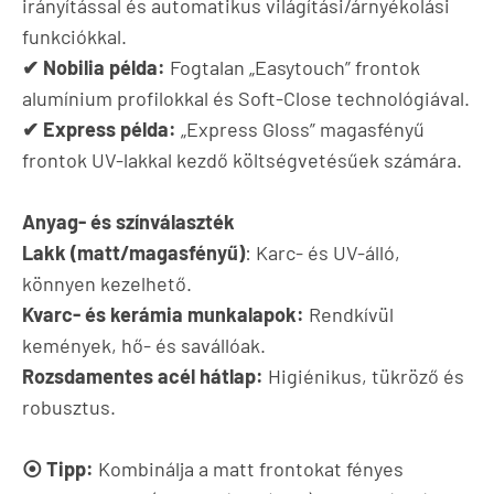
irányítással és automatikus világítási/árnyékolási
funkciókkal.
✔ Nobilia példa:
Fogtalan „Easytouch” frontok
alumínium profilokkal és Soft-Close technológiával.
✔ Express példa:
„Express Gloss” magasfényű
frontok UV-lakkal kezdő költségvetésűek számára.
Anyag- és színválaszték
Lakk (matt/magasfényű)
: Karc- és UV-álló,
könnyen kezelhető.
Kvarc- és kerámia munkalapok:
Rendkívül
kemények, hő- és savállóak.
Rozsdamentes acél hátlap:
Higiénikus, tükröző és
robusztus.
⦿ Tipp:
Kombinálja a matt frontokat fényes