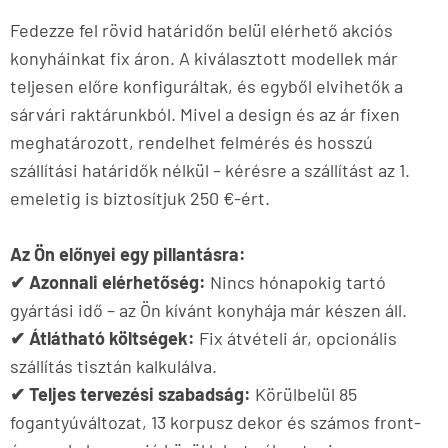
Fedezze fel rövid határidőn belül elérhető akciós
konyháinkat fix áron. A kiválasztott modellek már
teljesen előre konfiguráltak, és egyből elvihetők a
sárvári raktárunkból. Mivel a design és az ár fixen
meghatározott, rendelhet felmérés és hosszú
szállítási határidők nélkül – kérésre a szállítást az 1.
emeletig is biztosítjuk 250 €-ért.
Az Ön előnyei egy pillantásra:
✔ Azonnali elérhetőség:
Nincs hónapokig tartó
gyártási idő – az Ön kívánt konyhája már készen áll.
✔ Átlátható költségek:
Fix átvételi ár, opcionális
szállítás tisztán kalkulálva.
✔ Teljes tervezési szabadság:
Körülbelül 85
fogantyúváltozat, 13 korpusz dekor és számos front-