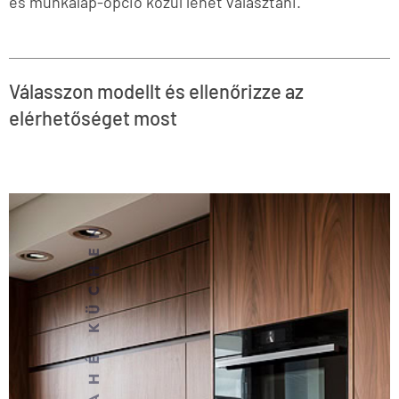
és munkalap-opció közül lehet választani.
Válasszon modellt és ellenőrizze az
elérhetőséget most
MAHÉ KÜCHEN