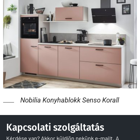
Nobilia Konyhablokk Senso Korall
Kapcsolati szolgáltatás
Kérdése van? Akkor küldjön nekünk e-mailt. A