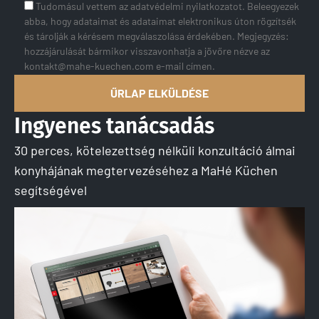
Tudomásul vettem az adatvédelmi nyilatkozatot. Beleegyezek
abba, hogy adataimat és adataimat elektronikus úton rögzítsék
és tárolják a kérésem megválaszolása érdekében. Megjegyzés:
hozzájárulását bármikor visszavonhatja a jövőre nézve az
kontakt@mahe-kuechen.com e-mail címen.
Ingyenes tanácsadás
30 perces, kötelezettség nélküli konzultáció álmai
konyhájának megtervezéséhez a MaHé Küchen
segítségével