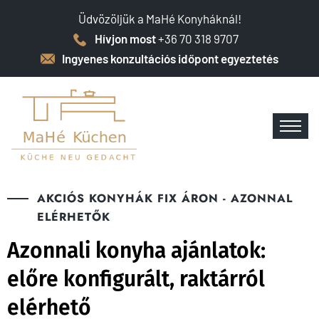
Üdvözöljük a MaHé Konyháknál!
Hívjon most
+36 70 318 9707
Ingyenes konzultációs időpont egyeztetés
AKCIÓS KONYHÁK FIX ÁRON - AZONNAL
ELÉRHETŐK
Azonnali konyha ajánlatok:
előre konfigurált, raktárról
elérhető