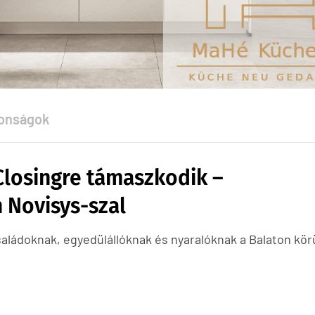
onságok
Closingre támaszkodik –
 Novisys-szal
saládoknak, egyedülállóknak és nyaralóknak a Balaton körü