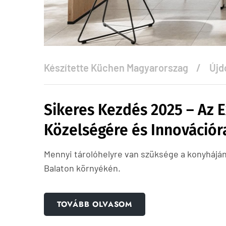
Készítette
Küchen Magyarorszag
Újd
Sikeres Kezdés 2025 – Az 
Közelségére és Innovációr
Mennyi tárolóhelyre van szüksége a konyhájá
Balaton környékén.
TOVÁBB OLVASOM