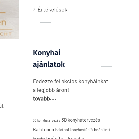
Értékelések
Konyhai
ajánlatok
Fedezze fel akciós konyháinkat
a legjobb áron!
tovabb....
l.
3D konyhatervezés
3D konyhatervezés
Balatonon
balatoni konyhastúdió
beépített
beépített konyha