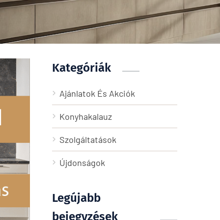
Kategóriák
Ajánlatok És Akciók
Konyhakalauz
Szolgáltatások
Újdonságok
Legújabb
bejegyzések