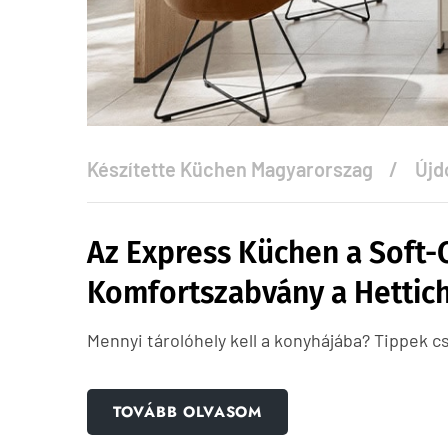
Készítette
Küchen Magyarorszag
Újd
Az Express Küchen a Soft-
Komfortszabvány a Hettich
Mennyi tárolóhely kell a konyhájába? Tippek c
TOVÁBB OLVASOM