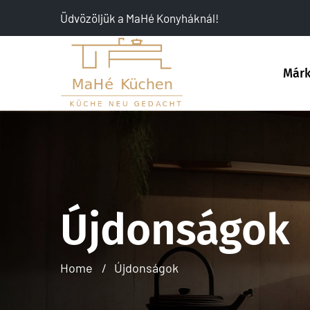
Üdvözöljük a MaHé Konyháknál!
Már
Újdonságok
Home
Újdonságok