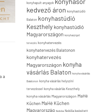
konyhasor
konyhapult anyagok
kedvező áron
konyhastúdió
konyhastúdió
Balaton
Keszthely
konyhastúdió
Magyarországon
konyhasziget
konyhatervezés
tervezés
konyhatervezés Balatonon
konyhatervezés
konyha
Magyarországon
vásárlás Balaton
konyha vásárlás
a a
konyha vásárlás helyszíni
Balatonon
tervezéssel
konyha vásárlás Keszthely
MaHé
konyha vásárlás Magyarországon
MaHé Küchen
Küchen
Magyarország
Nobilia beépített
Nobilia