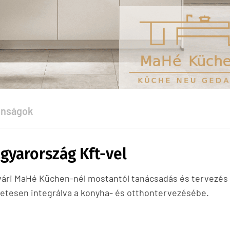
onságok
gyarország Kft-vel
ári MaHé Küchen-nél mostantól tanácsadás és tervezés
életesen integrálva a konyha- és otthontervezésébe.