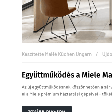
Készítette
MaHé Küchen Ungarn
Újd
Együttműködés a Miele Ma
Az új együttműködésnek köszönhetően a sárv
el a Miele prémium háztartási gépeivel – tök
TOVÁBB OLVASOM