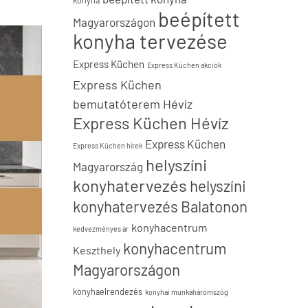
konyha
beépített
Magyarországon
konyha tervezése
Express Küchen
Express Küchen akciók
Express Küchen
bemutatóterem Hévíz
Express Küchen Hévíz
Express Küchen
Express Küchen hírek
helyszíni
Magyarország
konyhatervezés
helyszíni
konyhatervezés Balatonon
konyhacentrum
kedvezményes ár
konyhacentrum
Keszthely
Magyarországon
konyhaelrendezés
konyhai munkaháromszög