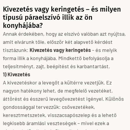
Kivezetés vagy keringetés – és milyen
típusú páraelszívó illik az ön
konyhájába?
Annak érdekében, hogy az elszívó valóban azt nyújtsa,
amit elvárunk tőle, először két alapvető kérdést
tisztázunk:
Kivezetés vagy keringetés
– és melyik
forma illik a konyhájába. Mindkettő befolyásolja a
teljesítményt, zajt, beépítést és karbantartást.
1) Kivezetés
A kivezetéskor a levegőt a kültérre vezetjük. Ez
nagyon hatékony lehet, de megfelelő vezetéket,
áttörést és ésszerű levegővezetést igényel. Különös
gondossággal tervezzük: csővezetékek,
keresztmetszetek, visszacsapószelep és a lehető
legkisebb áramlási veszteségek – mivel ezek a