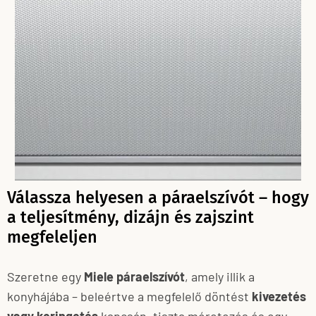
Válassza helyesen a páraelszívót – hogy
a teljesítmény, dizájn és zajszint
megfeleljen
Szeretne egy
Miele páraelszívót
, amely illik a
konyhájába – beleértve a megfelelő döntést
kivezetés