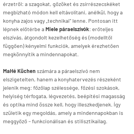
érzetről: a szagokat, gőzöket és zsírrészecskéket
megbízható módon kell eltávolítani, anélkül, hogy a
konyha zajos vagy „technikai” lenne. Pontosan itt
lépnek előtérbe a
Miele páraelszívók
: erőteljes
elszívás, átgondolt kezelhetőség és (modelltől
függően) kényelmi funkciók, amelyek érezhetően
megkönnyítik a mindennapokat.
MaHé Küchen
számára a páraelszívó nem
elszigetelten, hanem a konyhatervezés részeként
jelenik meg: főzőlap szélessége, főzési szokások,
helyiség térfogata, légvezetés, beépítési magasság
és optika mind össze kell, hogy illeszkedjenek. Így
születik egy megoldás, amely a mindennapokban is
meggyőző – funkcionálisan és stilisztikailag.