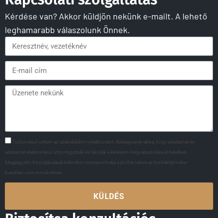
Kérdése van? Akkor küldjön nekünk e-mailt. A lehető
leghamarabb válaszolunk Önnek.
Tudomásul vettem az adatvédelmi nyilatkozatot. Beleegyezek abba, hogy adataimat és
adataimat elektronikus úton rögzítsék és tárolják a kérésem megválaszolása érdekében.
Megjegyzés: hozzájárulását bármikor visszavonhatja a jövőre nézve az kontakt@mahe-
kuechen.com e-mail címen.
KÜLDÉS