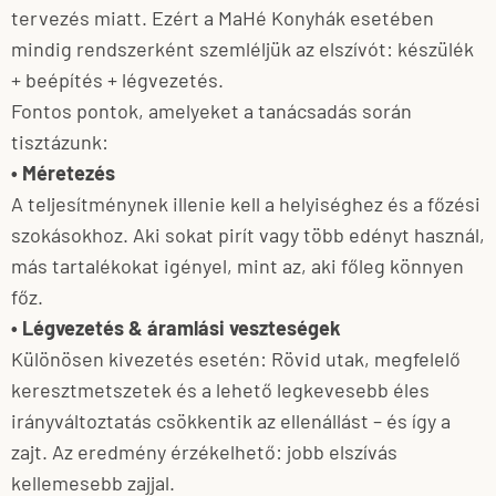
tervezés miatt. Ezért a MaHé Konyhák esetében
mindig rendszerként szemléljük az elszívót: készülék
+ beépítés + légvezetés.
Fontos pontok, amelyeket a tanácsadás során
tisztázunk:
• Méretezés
A teljesítménynek illenie kell a helyiséghez és a főzési
szokásokhoz. Aki sokat pirít vagy több edényt használ,
más tartalékokat igényel, mint az, aki főleg könnyen
főz.
• Légvezetés & áramlási veszteségek
Különösen kivezetés esetén: Rövid utak, megfelelő
keresztmetszetek és a lehető legkevesebb éles
irányváltoztatás csökkentik az ellenállást – és így a
zajt. Az eredmény érzékelhető: jobb elszívás
kellemesebb zajjal.