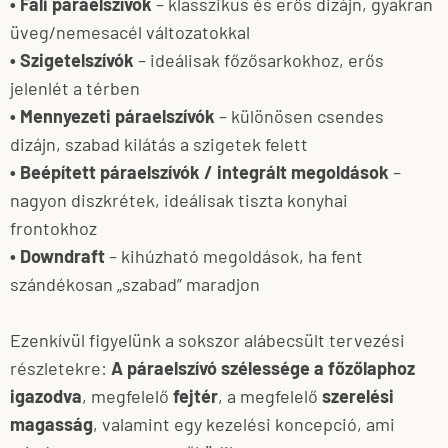
• Fali páraelszívók
– klasszikus és erős dizájn, gyakran
üveg/nemesacél változatokkal
• Szigetelszívók
– ideálisak főzősarkokhoz, erős
jelenlét a térben
• Mennyezeti páraelszívók
– különösen csendes
dizájn, szabad kilátás a szigetek felett
• Beépített páraelszívók / integrált megoldások
–
nagyon diszkrétek, ideálisak tiszta konyhai
frontokhoz
• Downdraft
– kihúzható megoldások, ha fent
szándékosan „szabad” maradjon
Ezenkívül figyelünk a sokszor alábecsült tervezési
részletekre:
A páraelszívó szélessége a főzőlaphoz
igazodva
, megfelelő
fejtér
, a megfelelő
szerelési
magasság
, valamint egy kezelési koncepció, ami