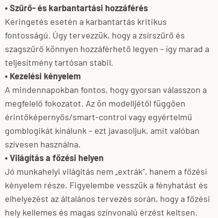
• Szűrő- és karbantartási hozzáférés
Keringetés esetén a karbantartás kritikus
fontosságú. Úgy tervezzük, hogy a zsírszűrő és
szagszűrő könnyen hozzáférhető legyen – így marad a
teljesítmény tartósan stabil.
• Kezelési kényelem
A mindennapokban fontos, hogy gyorsan válasszon a
megfelelő fokozatot. Az ön modelljétől függően
érintőképernyős/smart-control vagy egyértelmű
gomblogikát kínálunk – ezt javasoljuk, amit valóban
szívesen használna.
• Világítás a főzési helyen
Jó munkahelyi világítás nem „extrák”, hanem a főzési
kényelem része. Figyelembe vesszük a fényhatást és
elhelyezést az általános tervezés során, hogy a főzési
hely kellemes és magas színvonalú érzést keltsen.