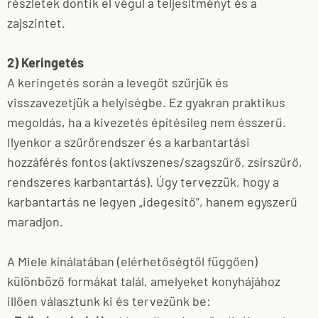
részletek döntik el végül a teljesítményt és a
zajszintet.
2) Keringetés
A keringetés során a levegőt szűrjük és
visszavezetjük a helyiségbe. Ez gyakran praktikus
megoldás, ha a kivezetés építésileg nem ésszerű.
Ilyenkor a szűrőrendszer és a karbantartási
hozzáférés fontos (aktívszenes/szagszűrő, zsírszűrő,
rendszeres karbantartás). Úgy tervezzük, hogy a
karbantartás ne legyen „idegesítő”, hanem egyszerű
maradjon.
A Miele kínálatában (elérhetőségtől függően)
különböző formákat talál, amelyeket konyhájához
illően választunk ki és tervezünk be: