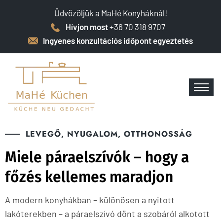
Üdvözöljük a MaHé Konyháknál!
Hívjon most
+36 70 318 9707
Ingyenes konzultációs időpont egyeztetés
LEVEGŐ, NYUGALOM, OTTHONOSSÁG
Miele páraelszívók – hogy a
főzés kellemes maradjon
A modern konyhákban – különösen a nyitott
lakóterekben – a páraelszívó dönt a szobáról alkotott