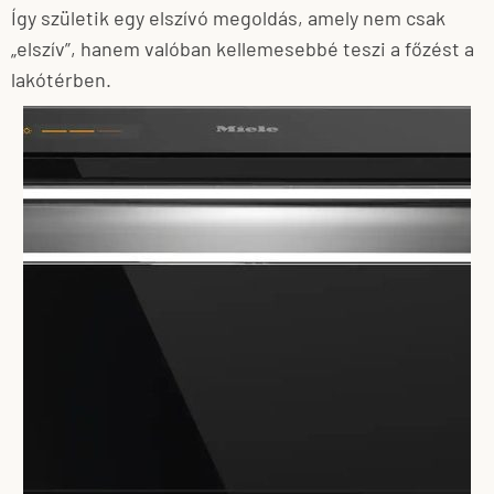
Így születik egy elszívó megoldás, amely nem csak
„elszív”, hanem valóban kellemesebbé teszi a főzést a
lakótérben.