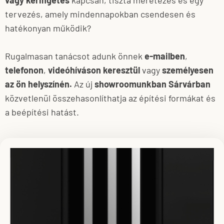
vagy keringetés
kapcsán, tiszta méretezés és egy
tervezés, amely mindennapokban csendesen és
hatékonyan működik?
Rugalmasan tanácsot adunk önnek
e-mailben
,
telefonon
,
videóhíváson keresztül
vagy
személyesen
az ön helyszínén.
Az új
showroomunkban Sárvárban
közvetlenül összehasonlíthatja az építési formákat és
a beépítési hatást.