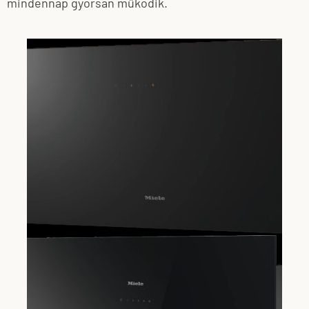
mindennap gyorsan működik.