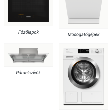
Főzőlapok
Mosogatógépek
Páraelszívók