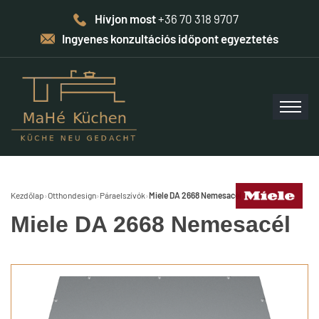
Hívjon most
+36 70 318 9707
Ingyenes konzultációs időpont egyeztetés
Kezdőlap
›
Otthondesign
›
Páraelszívók
›
Miele DA 2668 Nemesacél
Miele DA 2668 Nemesacél