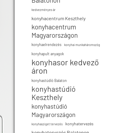
Balatonon
kedvezményes ár
konyhacentrum Keszthely
konyhacentrum
Magyarországon
konyhaelrendezés
konyhai munkaháromszög
konyhapult anyagok
konyhasor kedvező
áron
konyhastúdió Balaton
konyhastúdió
Keszthely
konyhastúdió
Magyarországon
konyhatervezés
konyhasziget tervezés
konyhatervezés Balatonon