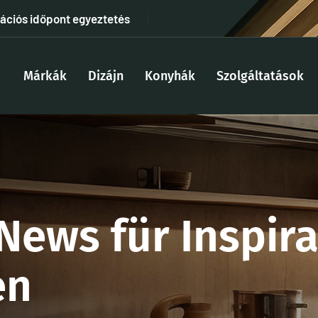
tációs időpont egyeztetés
Márkák
Dizájn
Konyhák
Szolgáltatások
News für Inspir
en