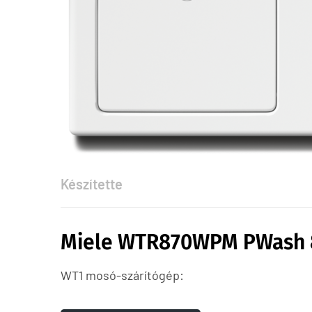
Készítette
Miele WTR870WPM PWash 
WT1 mosó-szárítógép: