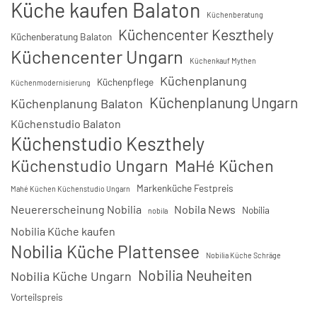
Küche kaufen Balaton
Küchenberatung
Küchencenter Keszthely
Küchenberatung Balaton
Küchencenter Ungarn
Küchenkauf Mythen
Küchenplanung
Küchenpflege
Küchenmodernisierung
Küchenplanung Ungarn
Küchenplanung Balaton
Küchenstudio Balaton
Küchenstudio Keszthely
Küchenstudio Ungarn
MaHé Küchen
Markenküche Festpreis
Mahé Küchen Küchenstudio Ungarn
Neuererscheinung Nobilia
Nobila News
Nobilia
nobila
Nobilia Küche kaufen
Nobilia Küche Plattensee
Nobilia Küche Schräge
Nobilia Neuheiten
Nobilia Küche Ungarn
Vorteilspreis