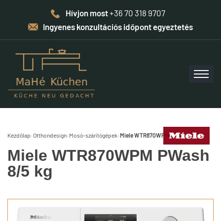
Hívjon most
+36 70 318 9707
Ingyenes konzultációs időpont egyeztetés
Kezdőlap
›
Otthondesign
›
Mosó-szárítógépek
›
Miele WTR870WPM PWash 8/5 kg
Miele WTR870WPM PWash
8/5 kg