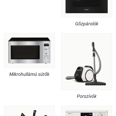
Gőzpárolók
Mikrohullámú sütők
Porszívók