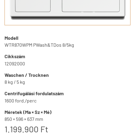
Modell
WTR870WPM PWash&TDos 8/5kg
Cikkszám
12092000
Waschen / Trocknen
8 kg / 5 kg
Centrifugálási fordulatszám
1600 ford./perc
Méretek (Ma × Sz × Mé)
850 × 596 × 637 mm
1.199.900 Ft