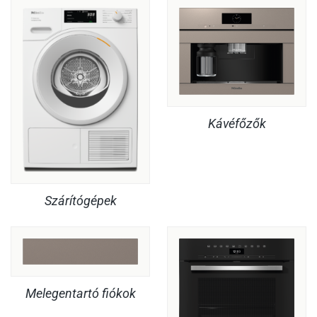
Kávéfőzők
Szárítógépek
Melegentartó fiókok