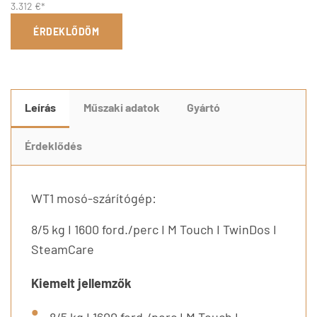
3.312 €*
ÉRDEKLŐDÖM
Leírás
Műszaki adatok
Gyártó
Érdeklődés
WT1 mosó-szárítógép:
8/5 kg I 1600 ford./perc I M Touch I TwinDos I
SteamCare
Kiemelt jellemzők
8/5 kg I 1600 ford./perc I M Touch I