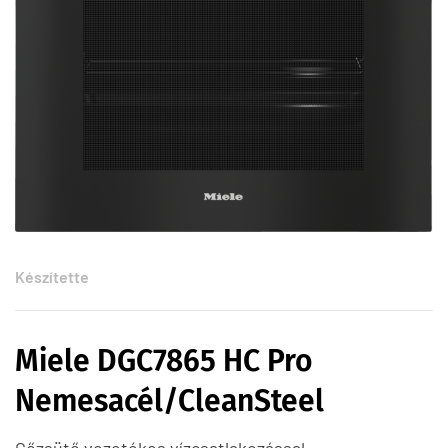
Készítette
Miele DGC7865 HC Pro
Nemesacél/CleanSteel
Gőzsütő vezetékes vízcsatlakozással