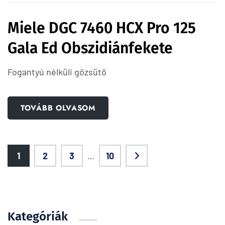
Miele DGC 7460 HCX Pro 125
Gala Ed Obszidiánfekete
Fogantyú nélküli gőzsütő
TOVÁBB OLVASOM
1
2
3
…
10
Kategóriák