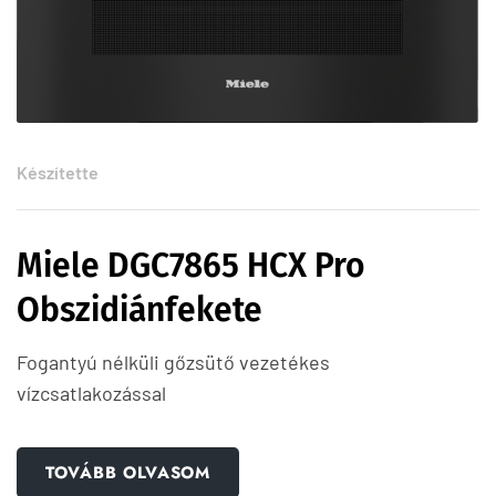
Készítette
Miele DGC7865 HCX Pro
Obszidiánfekete
Fogantyú nélküli gőzsütő vezetékes
vízcsatlakozással
TOVÁBB OLVASOM