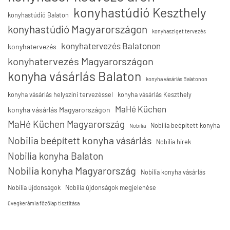
konyhastúdió Keszthely
konyhastúdió Balaton
konyhastúdió Magyarországon
konyhasziget tervezés
konyhatervezés Balatonon
konyhatervezés
konyhatervezés Magyarországon
konyha vásárlás Balaton
konyha vásárlás Balatonon
konyha vásárlás helyszíni tervezéssel
konyha vásárlás Keszthely
MaHé Küchen
konyha vásárlás Magyarországon
MaHé Küchen Magyarország
Nobilia beépített konyha
Nobilia
Nobilia beépített konyha vásárlás
Nobilia hírek
Nobilia konyha Balaton
Nobilia konyha Magyarország
Nobilia konyha vásárlás
Nobilia újdonságok
Nobilia újdonságok megjelenése
üvegkerámia főzőlap tisztítása