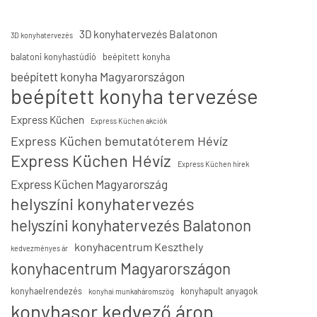
3D konyhatervezés Balatonon
3D konyhatervezés
balatoni konyhastúdió
beépített konyha
beépített konyha Magyarországon
beépített konyha tervezése
Express Küchen
Express Küchen akciók
Express Küchen bemutatóterem Hévíz
Express Küchen Hévíz
Express Küchen hírek
Express Küchen Magyarország
helyszíni konyhatervezés
helyszíni konyhatervezés Balatonon
konyhacentrum Keszthely
kedvezményes ár
konyhacentrum Magyarországon
konyhaelrendezés
konyhapult anyagok
konyhai munkaháromszög
konyhasor kedvező áron