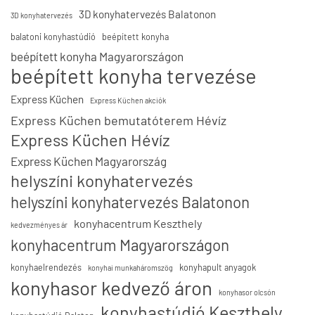
3D konyhatervezés Balatonon
3D konyhatervezés
balatoni konyhastúdió
beépített konyha
beépített konyha Magyarországon
beépített konyha tervezése
Express Küchen
Express Küchen akciók
Express Küchen bemutatóterem Hévíz
Express Küchen Hévíz
Express Küchen Magyarország
helyszíni konyhatervezés
helyszíni konyhatervezés Balatonon
konyhacentrum Keszthely
kedvezményes ár
konyhacentrum Magyarországon
konyhaelrendezés
konyhapult anyagok
konyhai munkaháromszög
konyhasor kedvező áron
konyhasor olcsón
konyhastúdió Keszthely