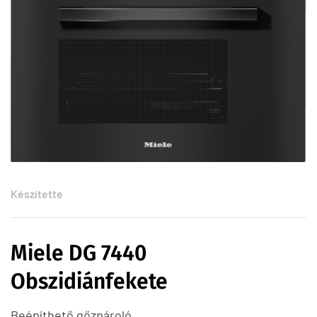
Készítette
Miele DG 7440
Obszidiánfekete
Beépíthető gőzpároló