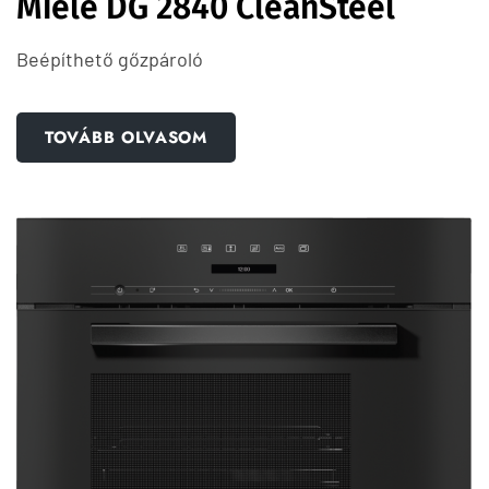
Miele DG 2840 CleanSteel
Beépíthető gőzpároló
TOVÁBB OLVASOM