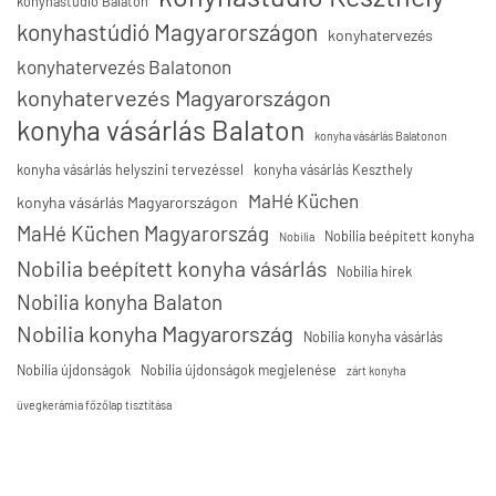
konyhastúdió Balaton
konyhastúdió Magyarországon
konyhatervezés
konyhatervezés Balatonon
konyhatervezés Magyarországon
konyha vásárlás Balaton
konyha vásárlás Balatonon
konyha vásárlás helyszíni tervezéssel
konyha vásárlás Keszthely
MaHé Küchen
konyha vásárlás Magyarországon
MaHé Küchen Magyarország
Nobilia beépített konyha
Nobilia
Nobilia beépített konyha vásárlás
Nobilia hírek
Nobilia konyha Balaton
Nobilia konyha Magyarország
Nobilia konyha vásárlás
Nobilia újdonságok
Nobilia újdonságok megjelenése
zárt konyha
üvegkerámia főzőlap tisztítása