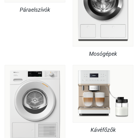
Páraelszívók
Mosógépek
Kávéfőzők