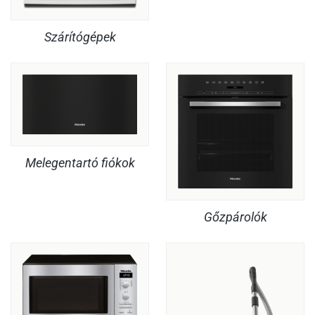
Szárítógépek
Melegentartó fiókok
Gőzpárolók