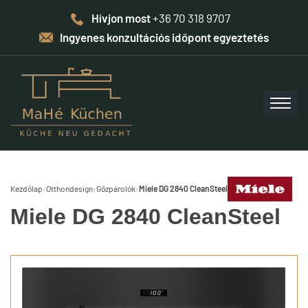
Hívjon most
+36 70 318 9707
Ingyenes konzultációs időpont egyeztetés
Kezdőlap
›
Otthondesign
›
Gőzpárolók
›
Miele DG 2840 CleanSteel
Miele DG 2840 CleanSteel