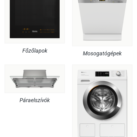
Főzőlapok
Mosogatógépek
Páraelszívók