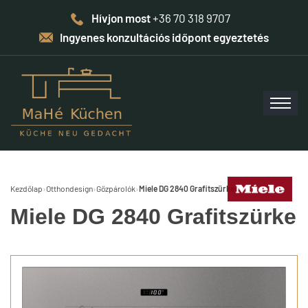
Hívjon most
+36 70 318 9707
Ingyenes konzultációs időpont egyeztetés
Kezdőlap
›
Otthondesign
›
Gőzpárolók
›
Miele DG 2840 Grafitszürke
Miele DG 2840 Grafitszürke