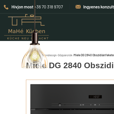
Hívjon most
+36 70 318 9707
Ingyenes konzul
Kezdőlap
›
Otthondesign
›
Gőzpárolók
›
Miele DG 2840 Obszidiánfekete
Miele DG 2840 Obszidi