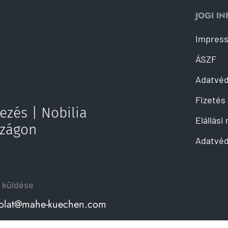
JOGI I
Impres
ÁSZF
Adatvé
Fizetés 
ezés | Nobilia
Elállási
szágon
Adatvéd
 küldése
olat@mahe-kuechen.com