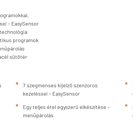
rogramokkal.
sel – EasySensor
technológia
atikus programok
menüpárolás
acél sütőtér
s
7 szegmenses kijelző szenzoros
kezeléssel – EasySensor
Egy teljes étel egyszerű elkészítése –
menüpárolás