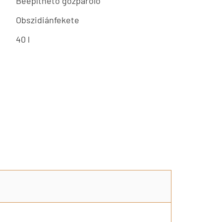
Beépíthető gőzpároló
Obszidiánfekete
40 l