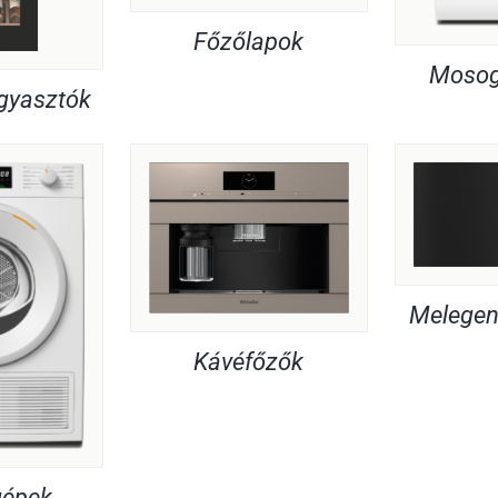
Főzőlapok
Mosog
agyasztók
Melegent
Kávéfőzők
gépek