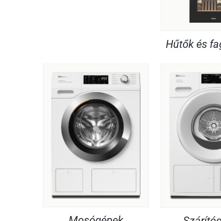
Hűtők és f
Mosógépek
Szárító