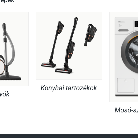
Konyhai tartozékok
ívók
Mosó-sz