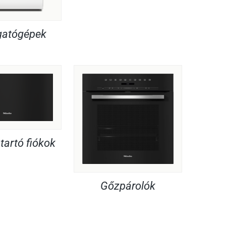
atógépek
artó fiókok
Gőzpárolók