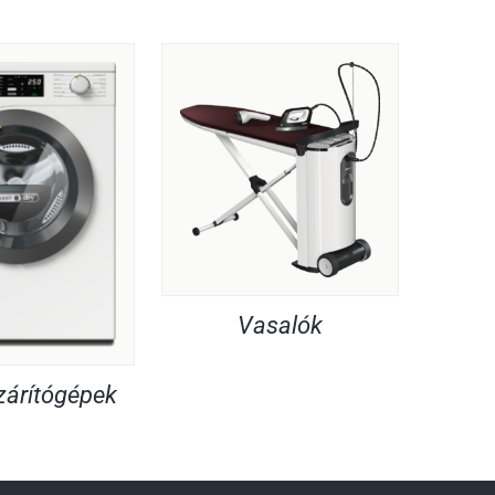
Vasalók
árítógépek