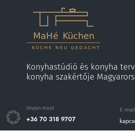
Konyhastúdió és konyha terv
konyha szakértője Magyaror
Hívjon most
E-mail
+36 70 318 9707
kapcs