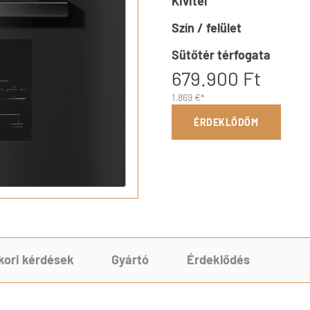
Kivitel
Szín / felület
Sütőtér térfogata
679.900 Ft
1.869 €*
ÉRDEKLŐDÖM
kori kérdések
Gyártó
Érdeklődés