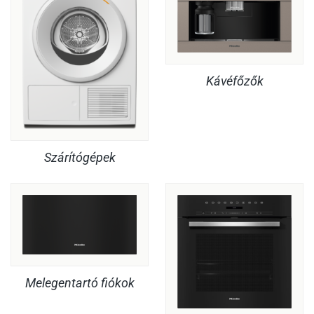
Kávéfőzők
Szárítógépek
Melegentartó fiókok