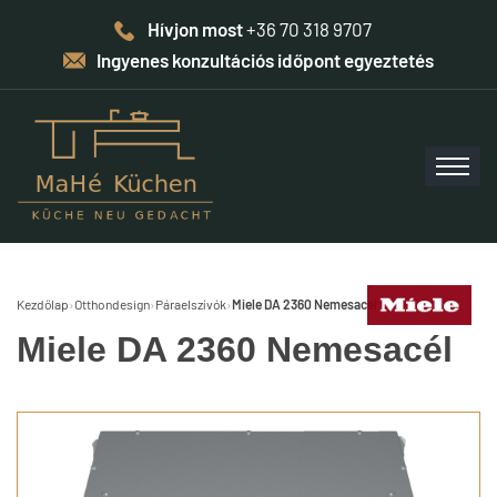
Hívjon most
+36 70 318 9707
Ingyenes konzultációs időpont egyeztetés
Kezdőlap
›
Otthondesign
›
Páraelszívók
›
Miele DA 2360 Nemesacél
Miele DA 2360 Nemesacél