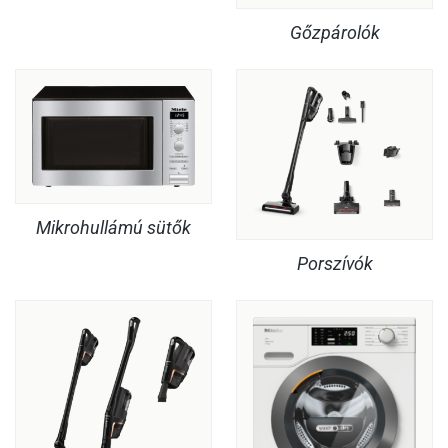
Gőzpárolók
Mikrohullámú sütők
Porszívók