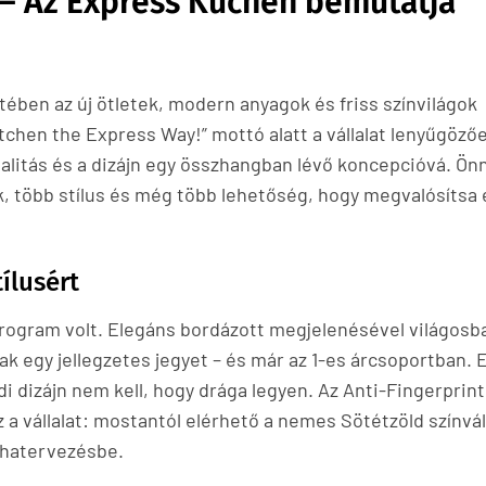
– Az Express Küchen bemutatja
ében az új ötletek, modern anyagok és friss színvilágok
itchen the Express Way!” mottó alatt a vállalat lenyűgöző
alitás és a dizájn egy összhangban lévő koncepcióvá. Ön
ék, több stílus és még több lehetőség, hogy megvalósítsa
ílusért
 program volt. Elegáns bordázott megjelenésével világosb
 egy jellegzetes jegyet – és már az 1-es árcsoportban. E
 dizájn nem kell, hogy drága legyen. Az Anti-Fingerprint
a vállalat: mostantól elérhető a nemes Sötétzöld színvál
yhatervezésbe.