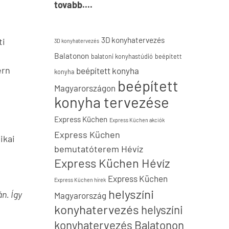
tovabb....
3D konyhatervezés
ti
3D konyhatervezés
Balatonon
balatoni konyhastúdió
beépített
ern
beépített konyha
konyha
beépített
Magyarországon
konyha tervezése
Express Küchen
Express Küchen akciók
Express Küchen
ikai
bemutatóterem Hévíz
Express Küchen Hévíz
Express Küchen
Express Küchen hírek
helyszíni
n. Így
Magyarország
konyhatervezés
helyszíni
konyhatervezés Balatonon