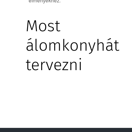
élményekhez.
Most
álomkonyhát
tervezni