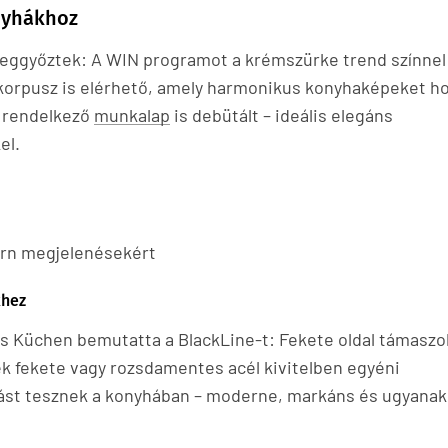
nyhákhoz
 meggyőztek: A WIN programot a krémszürke trend színnel
 korpusz is elérhető, amely harmonikus konyhaképeket h
l rendelkező
munkalap
is debütált – ideális elegáns
el.
n
rn megjelenésekért
khez
ss Küchen bemutatta a BlackLine-t: Fekete oldal támaszo
tek fekete vagy rozsdamentes acél kivitelben egyéni
llást tesznek a konyhában – moderne, markáns és ugyana