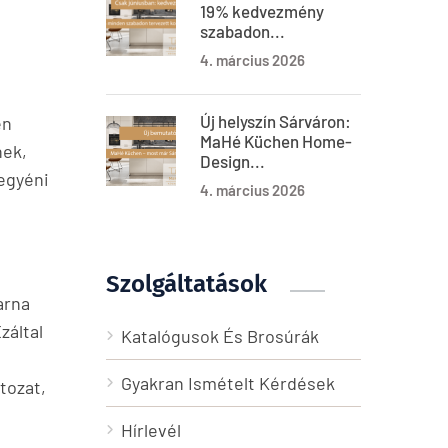
19% kedvezmény
szabadon...
4. március 2026
Új helyszín Sárváron:
en
MaHé Küchen Home-
nek,
Design...
 egyéni
4. március 2026
Szolgáltatások
arna
záltal
Katalógusok És Brosúrák
Gyakran Ismételt Kérdések
tozat,
Hírlevél