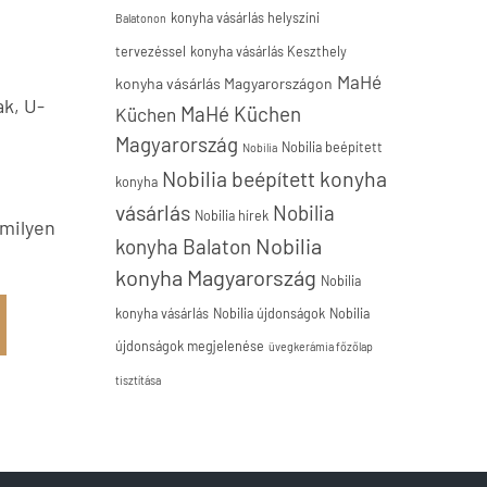
konyha vásárlás helyszíni
Balatonon
tervezéssel
konyha vásárlás Keszthely
MaHé
konyha vásárlás Magyarországon
ak, U-
MaHé Küchen
Küchen
Magyarország
Nobilia beépített
Nobilia
Nobilia beépített konyha
konyha
vásárlás
Nobilia
Nobilia hírek
 milyen
Nobilia
konyha Balaton
konyha Magyarország
Nobilia
konyha vásárlás
Nobilia újdonságok
Nobilia
újdonságok megjelenése
üvegkerámia főzőlap
tisztítása