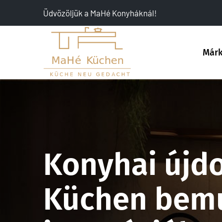
Üdvözöljük a MaHé Konyháknál!
Már
Konyhai újd
Küchen bemu