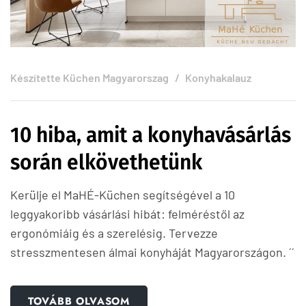
Készítette
Küchen Magyarorszag
Konyhakalauz
10 hiba, amit a konyhavásárlás
során elkövethetünk
Kerülje el MaHÉ-Küchen segítségével a 10
leggyakoribb vásárlási hibát: felméréstől az
ergonómiáig és a szerelésig. Tervezze
stresszmentesen álmai konyháját Magyarországon. ´´
TOVÁBB OLVASOM