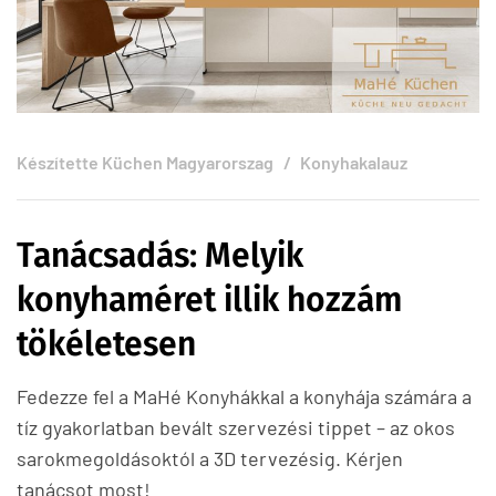
Készítette
Küchen Magyarorszag
Konyhakalauz
Tanácsadás: Melyik
konyhaméret illik hozzám
tökéletesen
Fedezze fel a MaHé Konyhákkal a konyhája számára a
tíz gyakorlatban bevált szervezési tippet – az okos
sarokmegoldásoktól a 3D tervezésig. Kérjen
tanácsot most!