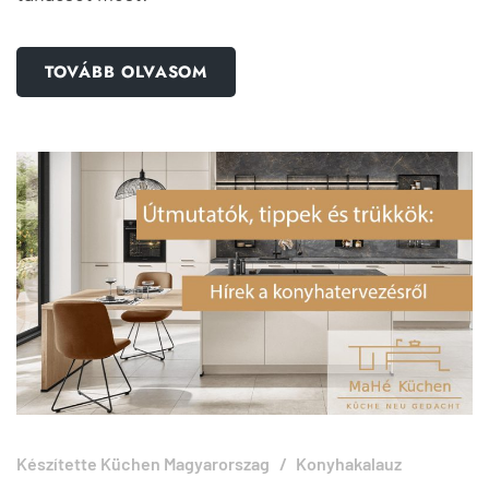
TOVÁBB OLVASOM
Készítette
Küchen Magyarorszag
Konyhakalauz