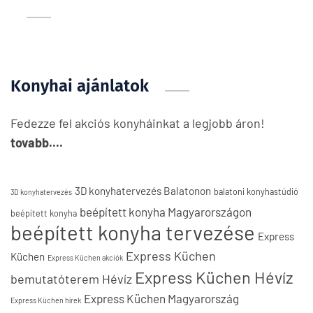
Konyhai ajánlatok
Fedezze fel akciós konyháinkat a legjobb áron!
tovabb....
3D konyhatervezés Balatonon
balatoni konyhastúdió
3D konyhatervezés
beépített konyha Magyarországon
beépített konyha
beépített konyha tervezése
Express
Express Küchen
Küchen
Express Küchen akciók
Express Küchen Hévíz
bemutatóterem Hévíz
Express Küchen Magyarország
Express Küchen hírek