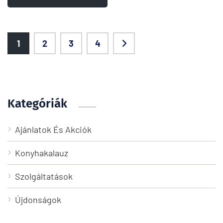
1
2
3
4
Kategóriák
Ajánlatok És Akciók
Konyhakalauz
Szolgáltatások
Újdonságok