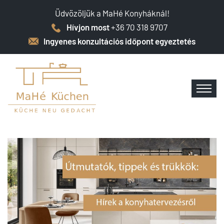
Üdvözöljük a MaHé Konyháknál!
Hívjon most
+36 70 318 9707
Ingyenes konzultációs időpont egyeztetés