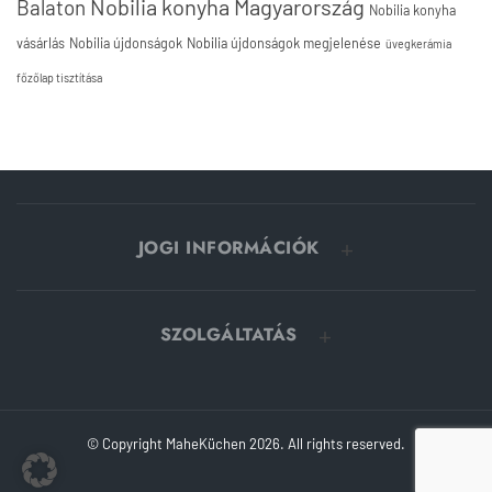
Nobilia konyha Magyarország
Balaton
Nobilia konyha
vásárlás
Nobilia újdonságok
Nobilia újdonságok megjelenése
üvegkerámia
főzőlap tisztítása
JOGI INFORMÁCIÓK
SZOLGÁLTATÁS
© Copyright MaheKüchen 2026. All rights reserved.