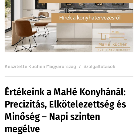
Készítette
Küchen Magyarorszag
Szolgáltatások
Értékeink a MaHé Konyhánál:
Precizitás, Elkötelezettség és
Minőség – Napi szinten
megélve