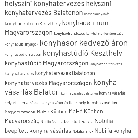
helyszíni konyhatervezés
helyszíni
konyhatervezés Balatonon
kedvezményes ár
konyhacentrum
konyhacentrum Keszthely
Magyarországon
konyhaelrendezés
konyhai munkaháromszög
konyhasor kedvező áron
konyhapult anyagok
konyhastúdió Keszthely
konyhastúdió Balaton
konyhastúdió Magyarországon
konyhasziget tervezés
konyhatervezés Balatonon
konyhatervezés
konyha
konyhatervezés Magyarországon
vásárlás Balaton
konyha vásárlás
konyha vásárlás Balatonon
konyha vásárlás
helyszíni tervezéssel
konyha vásárlás Keszthely
MaHé Küchen
MaHé Küchen
Magyarországon
Nobilia
Magyarország
Nobilia beépített konyha
Nobilia
beépített konyha vásárlás
Nobilia konyha
Nobilia hírek