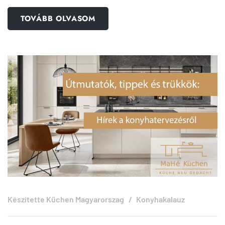
TOVÁBB OLVASOM
Készítette
Küchen Magyarorszag
Konyhakalauz