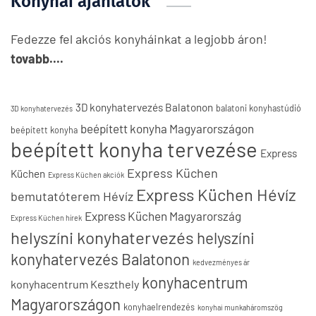
Konyhai ajánlatok
Fedezze fel akciós konyháinkat a legjobb áron!
tovabb....
3D konyhatervezés Balatonon
balatoni konyhastúdió
3D konyhatervezés
beépített konyha Magyarországon
beépített konyha
beépített konyha tervezése
Express
Express Küchen
Küchen
Express Küchen akciók
Express Küchen Hévíz
bemutatóterem Hévíz
Express Küchen Magyarország
Express Küchen hírek
helyszíni konyhatervezés
helyszíni
konyhatervezés Balatonon
kedvezményes ár
konyhacentrum
konyhacentrum Keszthely
Magyarországon
konyhaelrendezés
konyhai munkaháromszög