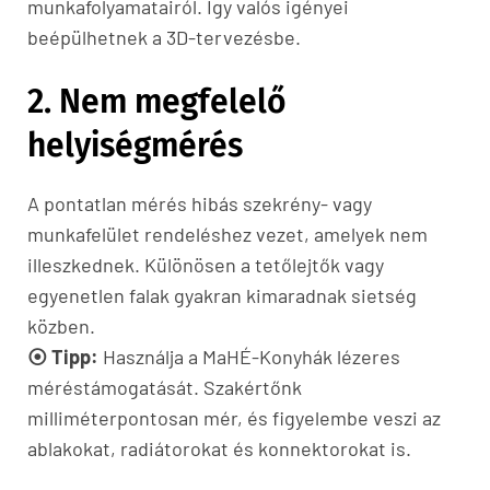
munkafolyamatairól. Így valós igényei
beépülhetnek a 3D-tervezésbe.
2. Nem megfelelő
helyiségmérés
A pontatlan mérés hibás szekrény- vagy
munkafelület rendeléshez vezet, amelyek nem
illeszkednek. Különösen a tetőlejtők vagy
egyenetlen falak gyakran kimaradnak sietség
közben.
⦿ Tipp:
Használja a MaHÉ-Konyhák lézeres
méréstámogatását. Szakértőnk
milliméterpontosan mér, és figyelembe veszi az
ablakokat, radiátorokat és konnektorokat is.