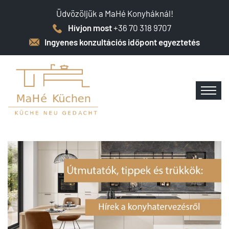
Üdvözöljük a MaHé Konyháknál!
Hívjon most
+36 70 318 9707
Ingyenes konzultációs időpont egyeztetés