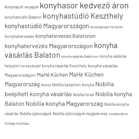
konyhasor kedvező áron
konyhapult anyagok
konyhastúdió Keszthely
konyhastúdió Balaton
konyhastúdió Magyarországon
konyhasziget tervezés
konyhatervezés Balatonon
konyhatervezés
konyha
konyhatervezés Magyarországon
vásárlás Balaton
konyha vásárlás
konyha vásárlás Balatonon
konyha vásárlás
helyszíni tervezéssel
konyha vásárlás Keszthely
MaHé Küchen
MaHé Küchen
Magyarországon
Nobilia
Magyarország
Nobilia beépített konyha
Nobilia
beépített konyha vásárlás
Nobilia konyha
Nobilia hírek
Nobilia konyha Magyarország
Balaton
Nobilia konyha
vásárlás
Nobilia újdonságok
Nobilia újdonságok megjelenése
üvegkerámia
főzőlap tisztítása