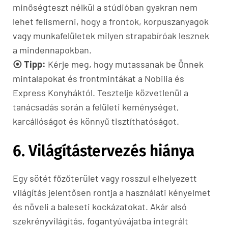
minőségteszt nélkül a stúdióban gyakran nem
lehet felismerni, hogy a frontok, korpuszanyagok
vagy munkafelületek milyen strapabíróak lesznek
a mindennapokban.
⦿ Tipp:
Kérje meg, hogy mutassanak be Önnek
mintalapokat és frontmintákat a Nobilia és
Express Konyháktól. Tesztelje közvetlenül a
tanácsadás során a felületi keménységet,
karcállóságot és könnyű tisztíthatóságot.
6. Világítástervezés hiánya
Egy sötét főzőterület vagy rosszul elhelyezett
világítás jelentősen rontja a használati kényelmet
és növeli a baleseti kockázatokat. Akár alsó
szekrényvilágítás, fogantyúvájatba integrált