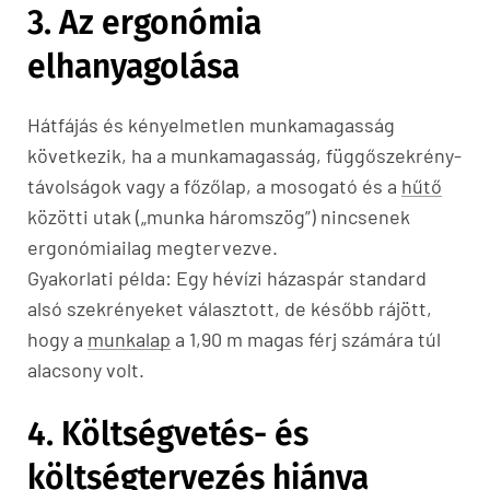
3. Az ergonómia
elhanyagolása
Hátfájás és kényelmetlen munkamagasság
következik, ha a munkamagasság, függőszekrény-
távolságok vagy a főzőlap, a mosogató és a
hűtő
közötti utak („munka háromszög”) nincsenek
ergonómiailag megtervezve.
Gyakorlati példa: Egy hévízi házaspár standard
alsó szekrényeket választott, de később rájött,
hogy a
munkalap
a 1,90 m magas férj számára túl
alacsony volt.
4. Költségvetés- és
költségtervezés hiánya