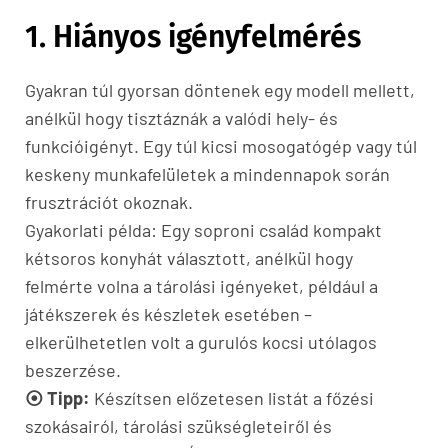
1. Hiányos igényfelmérés
Gyakran túl gyorsan döntenek egy modell mellett,
anélkül hogy tisztáznák a valódi hely- és
funkcióigényt. Egy túl kicsi mosogatógép vagy túl
keskeny munkafelületek a mindennapok során
frusztrációt okoznak.
Gyakorlati példa: Egy soproni család kompakt
kétsoros konyhát választott, anélkül hogy
felmérte volna a tárolási igényeket, például a
játékszerek és készletek esetében –
elkerülhetetlen volt a gurulós kocsi utólagos
beszerzése.
⦿ Tipp:
Készítsen előzetesen listát a főzési
szokásairól, tárolási szükségleteiről és