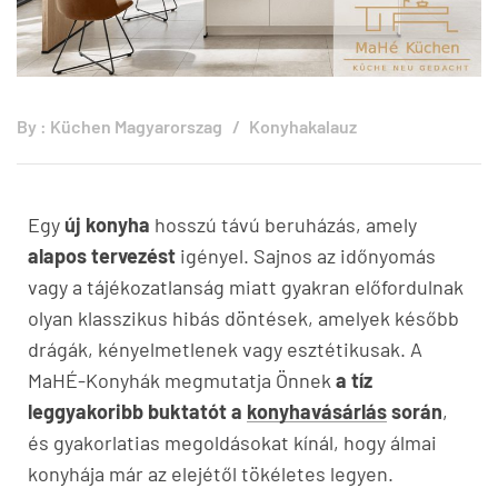
By :
Küchen Magyarorszag
Konyhakalauz
Egy
új konyha
hosszú távú beruházás, amely
alapos tervezést
igényel. Sajnos az időnyomás
vagy a tájékozatlanság miatt gyakran előfordulnak
olyan klasszikus hibás döntések, amelyek később
drágák, kényelmetlenek vagy esztétikusak. A
MaHÉ-Konyhák megmutatja Önnek
a tíz
leggyakoribb buktatót a
konyhavásárlás
során
,
és gyakorlatias megoldásokat kínál, hogy álmai
konyhája már az elejétől tökéletes legyen.