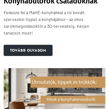
Konyhabútorok családoknak
Fedezze fel a MaHÉ-konyhákkal a tíz bevált
szervezési tippet a konyhájához – az okos
sarokmegoldásoktól a 3D-tervezésig. Kérjen
tanácsot most!
TOVÁBB OLVASOM