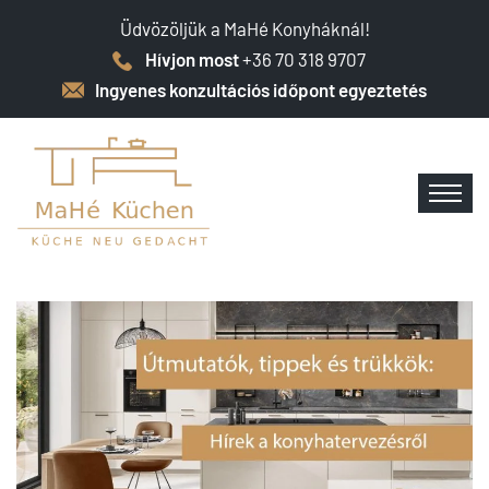
Üdvözöljük a MaHé Konyháknál!
Hívjon most
+36 70 318 9707
Ingyenes konzultációs időpont egyeztetés