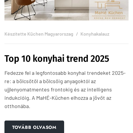
Készítette
Küchen Magyarorszag
Konyhakalauz
Top 10 konyhai trend 2025
Fedezze fel a legfontosabb konyhai trendeket 2025-
re: a bölcsőtől a bölcsőig anyagoktól az
ujjlenyomatmentes frontokig és az intelligens
indukcióig. A MaHÉ-Küchen elhozza a jövőt az
otthonába.
TOVÁBB OLVASOM