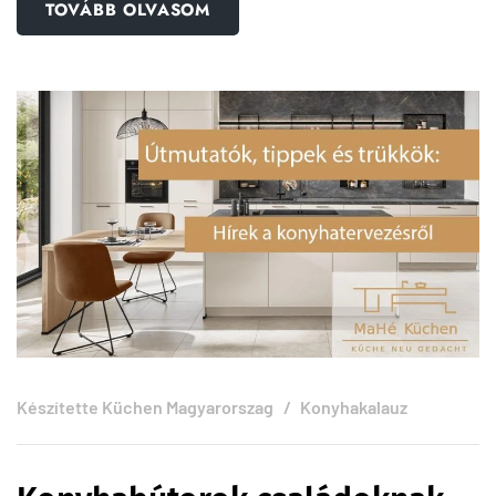
TOVÁBB OLVASOM
Készítette
Küchen Magyarorszag
Konyhakalauz