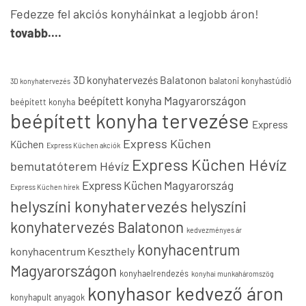
Fedezze fel akciós konyháinkat a legjobb áron!
tovabb....
3D konyhatervezés Balatonon
balatoni konyhastúdió
3D konyhatervezés
beépített konyha Magyarországon
beépített konyha
beépített konyha tervezése
Express
Express Küchen
Küchen
Express Küchen akciók
Express Küchen Hévíz
bemutatóterem Hévíz
Express Küchen Magyarország
Express Küchen hírek
helyszíni konyhatervezés
helyszíni
konyhatervezés Balatonon
kedvezményes ár
konyhacentrum
konyhacentrum Keszthely
Magyarországon
konyhaelrendezés
konyhai munkaháromszög
konyhasor kedvező áron
konyhapult anyagok