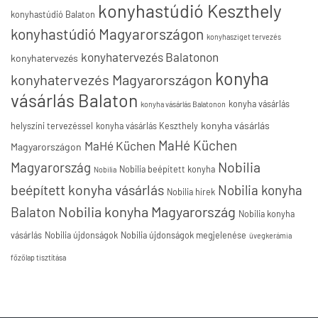
konyhastúdió Keszthely
konyhastúdió Balaton
konyhastúdió Magyarországon
konyhasziget tervezés
konyhatervezés Balatonon
konyhatervezés
konyha
konyhatervezés Magyarországon
vásárlás Balaton
konyha vásárlás
konyha vásárlás Balatonon
konyha vásárlás
helyszíni tervezéssel
konyha vásárlás Keszthely
MaHé Küchen
MaHé Küchen
Magyarországon
Nobilia
Magyarország
Nobilia beépített konyha
Nobilia
beépített konyha vásárlás
Nobilia konyha
Nobilia hírek
Nobilia konyha Magyarország
Balaton
Nobilia konyha
vásárlás
Nobilia újdonságok
Nobilia újdonságok megjelenése
üvegkerámia
főzőlap tisztítása