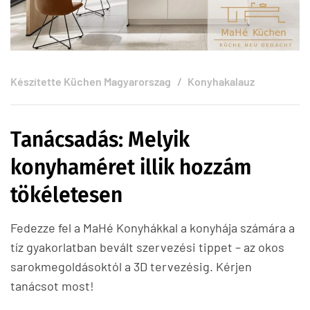
Készítette
Küchen Magyarorszag
Konyhakalauz
Tanácsadás: Melyik
konyhaméret illik hozzám
tökéletesen
Fedezze fel a MaHé Konyhákkal a konyhája számára a
tíz gyakorlatban bevált szervezési tippet – az okos
sarokmegoldásoktól a 3D tervezésig. Kérjen
tanácsot most!