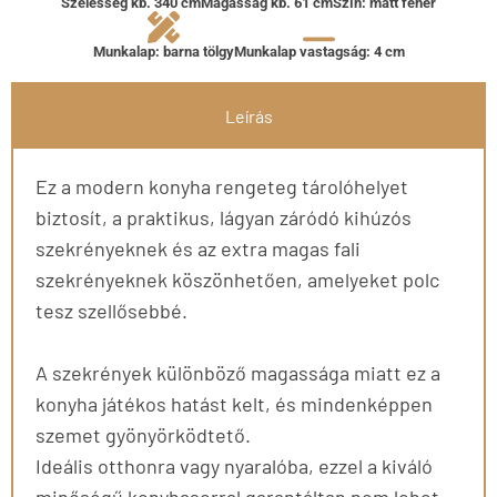
Szélesség kb. 340 cm
Magasság kb. 61 cm
Szín: matt fehér
Munkalap: barna tölgy
Munkalap vastagság: 4 cm
Leírás
Ez a modern konyha rengeteg tárolóhelyet
biztosít, a praktikus, lágyan záródó kihúzós
szekrényeknek és az extra magas fali
szekrényeknek köszönhetően, amelyeket polc
tesz szellősebbé.
A szekrények különböző magassága miatt ez a
konyha játékos hatást kelt, és mindenképpen
szemet gyönyörködtető.
Ideális otthonra vagy nyaralóba, ezzel a kiváló
minőségű konyhasorral garantáltan nem lehet