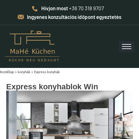
Hívjon most
+36 70 318 9707
Ingyenes konzultációs időpont egyeztetés
Kezdőlap
>
konyhák
>
Express konyhák
Express konyhablok Win