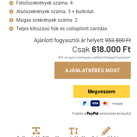
Felsőszekrények száma: 4
Alsószekrények száma: 3 + burkolat
Magas szekrények száma: 2
Teljes kihúzású fiók és csillapított záródás
Ajánlott fogyasztói ár helyett
953.800 Ft
Csak
618.000 Ft
ÁFÁ-val együtt, esetlegesen szállítási költséggel kiegészítve*
AJÁNLATKÉRÉS MOST
Fizetés a
rendszerén keresztül