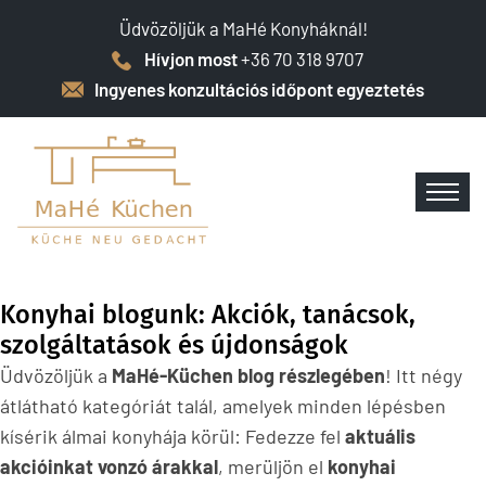
Üdvözöljük a MaHé Konyháknál!
Hívjon most
+36 70 318 9707
Ingyenes konzultációs időpont egyeztetés
Konyhai blogunk: Akciók, tanácsok,
szolgáltatások és újdonságok
Üdvözöljük a
MaHé-Küchen blog részlegében
! Itt négy
átlátható kategóriát talál, amelyek minden lépésben
kísérik álmai konyhája körül: Fedezze fel
aktuális
akcióinkat vonzó árakkal
, merüljön el
konyhai