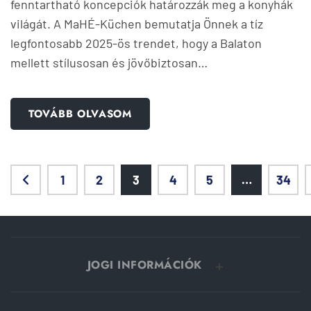
fenntartható koncepciók határozzák meg a konyhák
világát. A MaHÉ-Küchen bemutatja Önnek a tíz
legfontosabb 2025-ös trendet, hogy a Balaton
mellett stílusosan és jövőbiztosan…
TOVÁBB OLVASOM
1
2
3
4
5
…
34
JOGI INFORMÁCIÓK