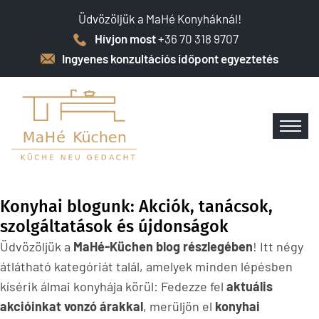
Üdvözöljük a MaHé Konyháknál!
Hívjon most
+36 70 318 9707
Ingyenes konzultációs időpont egyeztetés
Konyhai blogunk: Akciók, tanácsok,
szolgáltatások és újdonságok
Üdvözöljük a
MaHé-Küchen blog részlegében
! Itt négy
átlátható kategóriát talál, amelyek minden lépésben
kísérik álmai konyhája körül: Fedezze fel
aktuális
akcióinkat vonzó árakkal
, merüljön el
konyhai