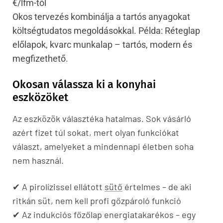
€/lfm-től
Okos tervezés kombinálja a tartós anyagokat
költségtudatos megoldásokkal. Példa: Réteglap
előlapok, kvarc
munkalap
– tartós, modern és
megfizethető.
Okosan válassza ki a konyhai
eszközöket
Az eszközök választéka hatalmas. Sok vásárló
azért fizet túl sokat, mert olyan funkciókat
választ, amelyeket a mindennapi életben soha
nem használ.
✔ A pirolízissel ellátott
sütő
értelmes – de aki
ritkán süt, nem kell profi gőzpároló funkció
✔ Az indukciós főzőlap energiatakarékos – egy