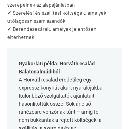
szerepelnek az alapajánlatban
✔ Szerelési és szállítási költségek, amelyek
utólagosan számlázandók
✔ Berendezésárak, amelyek jelentősen
eltérhetnek
Gyakorlati példa: Horváth család
Balatonalmádiból
A Horváth család eredetileg egy
expressz konyhát akart nyaralójukba.
Különböző szolgáltatók ajánlatait
hasonlították össze. Sok ár első
ránézésre vonzónak tűnt – amíg fel
nem bukkantak a rejtett költségek: a
szállítás, a szerelés és az