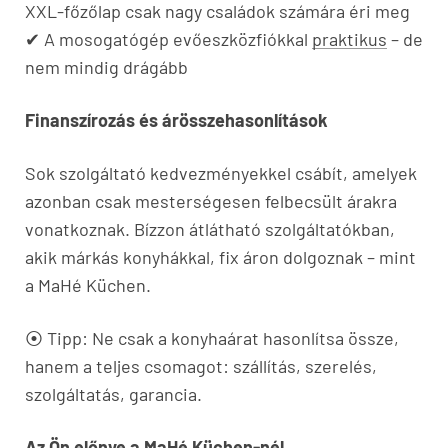
XXL-főzőlap csak nagy családok számára éri meg
✔ A mosogatógép evőeszközfiókkal
praktikus
– de
nem mindig drágább
Finanszírozás és árösszehasonlítások
Sok szolgáltató kedvezményekkel csábít, amelyek
azonban csak mesterségesen felbecsült árakra
vonatkoznak. Bízzon átlátható szolgáltatókban,
akik márkás konyhákkal, fix áron dolgoznak – mint
a MaHé Küchen.
⦿ Tipp: Ne csak a konyhaárat hasonlítsa össze,
hanem a teljes csomagot: szállítás, szerelés,
szolgáltatás, garancia.
Az Ön előnye a MaHé Küchen-nél