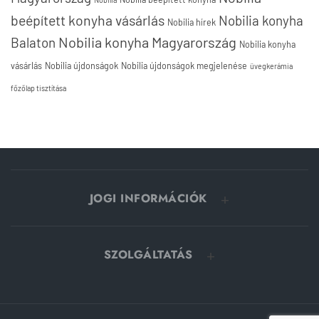
beépített konyha vásárlás
Nobilia konyha
Nobilia hírek
Nobilia konyha Magyarország
Balaton
Nobilia konyha
vásárlás
Nobilia újdonságok
Nobilia újdonságok megjelenése
üvegkerámia
főzőlap tisztítása
JOGI INFORMÁCIÓK
SZOLGÁLTATÁS