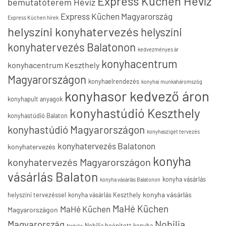
Express Küchen Hévíz
bemutatóterem Hévíz
Express Küchen Magyarország
Express Küchen hírek
helyszíni konyhatervezés
helyszíni
konyhatervezés Balatonon
kedvezményes ár
konyhacentrum
konyhacentrum Keszthely
Magyarországon
konyhaelrendezés
konyhai munkaháromszög
konyhasor kedvező áron
konyhapult anyagok
konyhastúdió Keszthely
konyhastúdió Balaton
konyhastúdió Magyarországon
konyhasziget tervezés
konyhatervezés Balatonon
konyhatervezés
konyha
konyhatervezés Magyarországon
vásárlás Balaton
konyha vásárlás
konyha vásárlás Balatonon
konyha vásárlás
helyszíni tervezéssel
konyha vásárlás Keszthely
MaHé Küchen
MaHé Küchen
Magyarországon
Nobilia
Magyarország
Nobilia beépített konyha
Nobilia