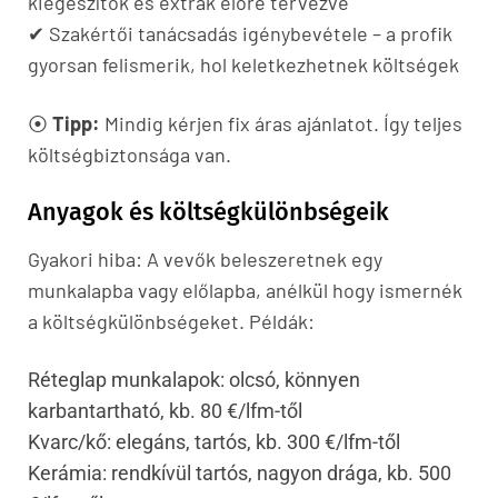
kiegészítők és extrák előre tervezve
✔ Szakértői tanácsadás igénybevétele – a profik
gyorsan felismerik, hol keletkezhetnek költségek
⦿
Tipp:
Mindig kérjen fix áras ajánlatot. Így teljes
költségbiztonsága van.
Anyagok és költségkülönbségeik
Gyakori hiba: A vevők beleszeretnek egy
munkalapba vagy előlapba, anélkül hogy ismernék
a költségkülönbségeket. Példák:
Réteglap munkalapok: olcsó, könnyen
karbantartható, kb. 80 €/lfm-től
Kvarc/kő: elegáns, tartós, kb. 300 €/lfm-től
Kerámia: rendkívül tartós, nagyon drága, kb. 500