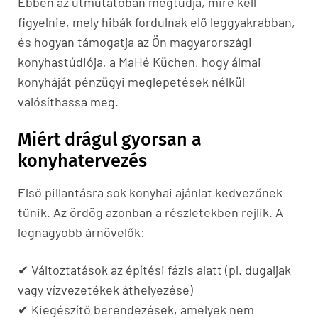
Ebben az útmutatóban megtudja, mire kell
figyelnie, mely hibák fordulnak elő leggyakrabban,
és hogyan támogatja az Ön magyarországi
konyhastúdiója, a MaHé Küchen, hogy álmai
konyháját pénzügyi meglepetések nélkül
valósíthassa meg.
Miért drágul gyorsan a
konyhatervezés
Első pillantásra sok konyhai ajánlat kedvezőnek
tűnik. Az ördög azonban a részletekben rejlik. A
legnagyobb árnövelők:
✔ Változtatások az építési fázis alatt (pl. dugaljak
vagy vízvezetékek áthelyezése)
✔ Kiegészítő berendezések, amelyek nem