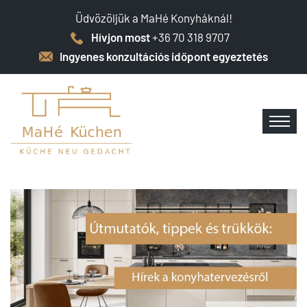
Üdvözöljük a MaHé Konyháknál!
Hívjon most
+36 70 318 9707
Ingyenes konzultációs időpont egyeztetés