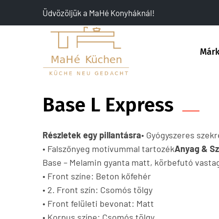
Üdvözöljük a MaHé Konyháknál!
Már
Base L Express
Részletek egy pillantásra
• Gyógyszeres szekr
• Falszőnyeg motívummal tartozék
Anyag & Sz
Base – Melamin gyanta matt, körbefutó vasta
• Front színe: Beton kőfehér
• 2. Front szín: Csomós tölgy
• Front felületi bevonat: Matt
• Korpus színe: Csomós tölgy