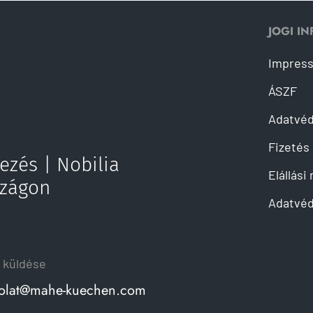
JOGI I
Impres
ÁSZF
Adatvé
Fizetés 
ezés | Nobilia
Elállási
szágon
Adatvéd
 küldése
olat@mahe-kuechen.com