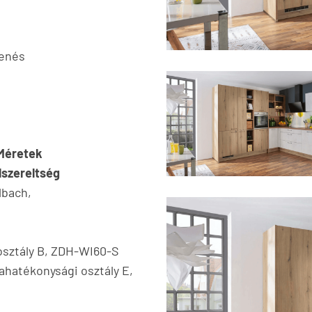
lenés
Méretek
lszereltség
lbach,
 osztály B, ZDH-WI60-S
ahatékonysági osztály E,