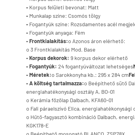
• Korpus felületi bevonat: Matt
• Munkalap színe: Csomós tölgy
• Fogantyúk színe: Rozsdamentes acél megje
• Fogantyúk anyaga: Fém
•
Frontkialakítás:
o Azonos áron elérhető:
o 3 Frontkialakítás Mod. Base
•
Korpus dekorok:
9 korpus dekor elérhető
•
Fogantyúk:
24 fogantyúváltozat lehetséges
•
Méretek:
o Sarokkonyha kb.: 295 x 284 cm
Fe
•
A költség tartalmazza:
o Beépíthető sütő Da
energiahatékonysági osztály A, BO-01
o Kerámia főzőlap Dalbach, KFA60-01
o Fali páraelszívó Elica, energiahatékonysági
o Hűtő-fagyasztó kombináció Dalbach, energi
KGK178-E
o Beépíthető mosogató BLANCO, ZSP78X