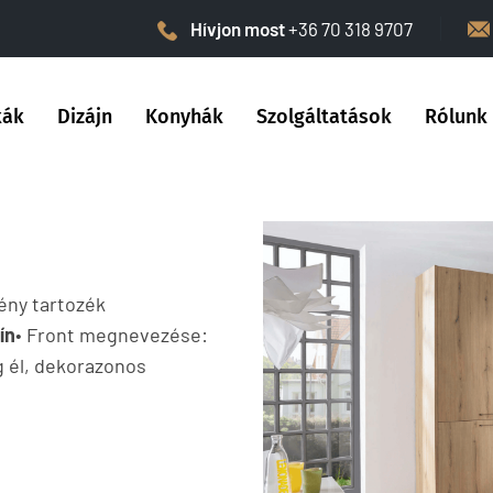
Hívjon most
+36 70 318 9707
kák
Dizájn
Konyhák
Szolgáltatások
Rólunk
ény tartozék
ín
• Front megnevezése:
g él, dekorazonos