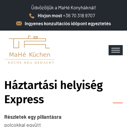
Üdvözöljük a MaHé Konyháknál!
Hívjon most
+36 70 318 9707
Ingyenes konzultációs időpont egyeztetés
Háztartási helyiség
Express
Részletek egy pillantásra
polcokkal együtt