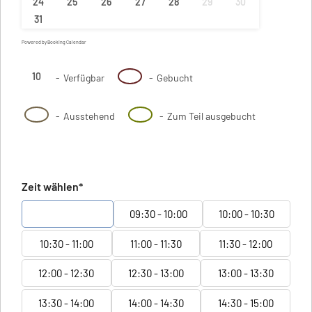
24
25
26
27
28
29
30
31
Powered by
Booking Calendar
10
10
-
Verfügbar
-
Gebucht
·
10
10
-
Ausstehend
-
Zum Teil ausgebucht
Zeit wählen*
09:00 - 09:30
09:30 - 10:00
10:00 - 10:30
10:30 - 11:00
11:00 - 11:30
11:30 - 12:00
12:00 - 12:30
12:30 - 13:00
13:00 - 13:30
13:30 - 14:00
14:00 - 14:30
14:30 - 15:00