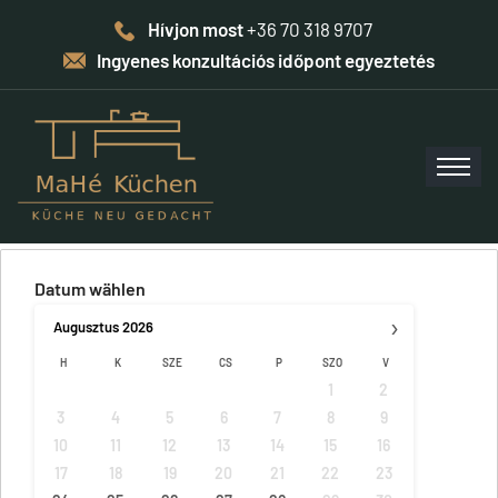
Hívjon most
+36 70 318 9707
Ingyenes konzultációs időpont egyeztetés
Datum wählen
›
Augusztus
2026
H
K
SZE
CS
P
SZO
V
1
2
3
4
5
6
7
8
9
10
11
12
13
14
15
16
17
18
19
20
21
22
23