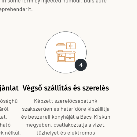
n in some form by injected humour. Duis aute
 reprehenderit.
4
jánlat
Végső szállítás és szerelés
lósághű
Képzett szerelőcsapatunk
ról,
szakszerűen és határidőre kiszállítja
at,
és beszereli konyháját a Bács-Kiskun
tható
megyében, csatlakoztatja a vizet,
ek nélkül.
tűzhelyet és elektromos