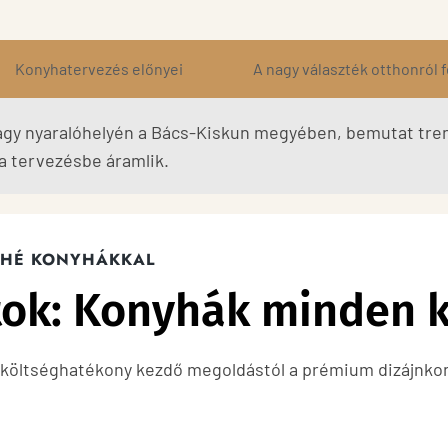
Konyhatervezés előnyei
A nagy választék otthonról 
agy nyaralóhelyén a Bács-Kiskun megyében, bemutat tren
 tervezésbe áramlik.
AHÉ KONYHÁKKAL
tok: Konyhák minden 
 költséghatékony kezdő megoldástól a prémium dizájnkon