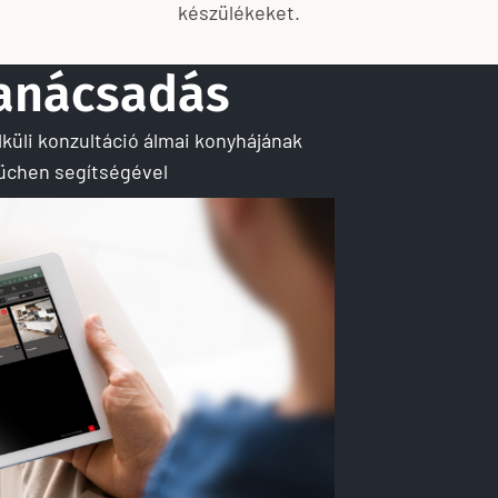
készülékeket.
tanácsadás
küli konzultáció álmai konyhájának
chen segítségével