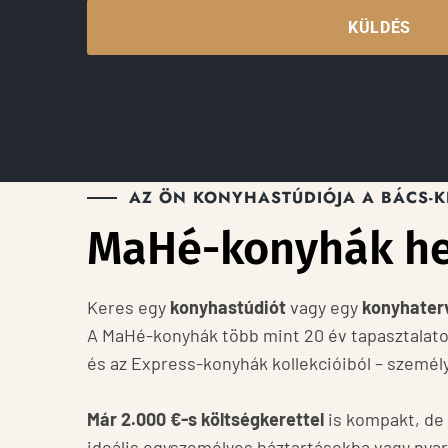
KÜLDÉS
AZ ÖN KONYHASTÚDIÓJA A BÁCS-
MaHé-konyhák h
Keres egy
konyhastúdiót
vagy egy
konyhater
A MaHé-konyhák több mint 20 év tapasztalatot
és az Express-konyhák kollekcióiból – személ
Már 2.000 €-s költségkerettel
is kompakt, de
ideális egyszemélyes háztartásokba vagy nyar