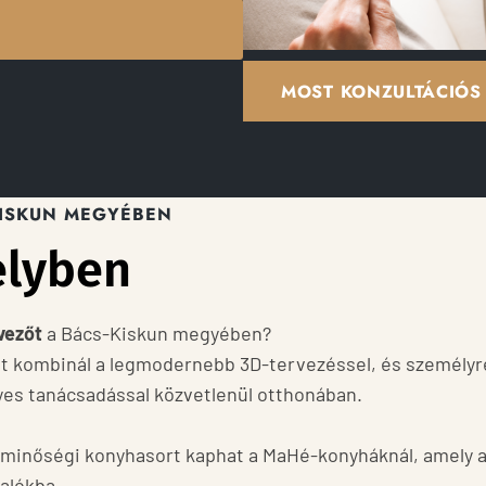
MOST KONZULTÁCIÓS 
KISKUN MEGYÉBEN
elyben
vezőt
a Bács-Kiskun megyében?
 kombinál a legmodernebb 3D-tervezéssel, és személyre 
yes tanácsadással közvetlenül otthonában.
 minőségi konyhasort kaphat a MaHé-konyháknál, amely a 
alókba.