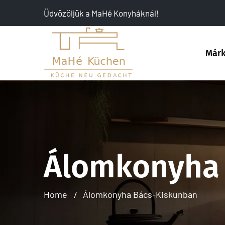
Üdvözöljük a MaHé Konyháknál!
Már
Álomkonyha 
Home
Álomkonyha Bács-Kiskunban