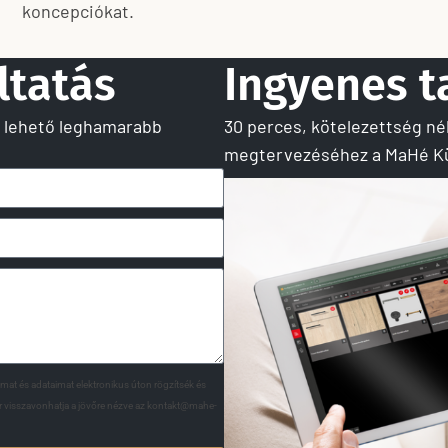
koncepciókat.
ltatás
Ingyenes 
A lehető leghamarabb
30 perces, kötelezettség nél
megtervezéséhez a MaHé Kü
at és adataimat elektronikus úton rögzítsék és
r visszavonhatja a jövőre nézve az kontakt@mahe-