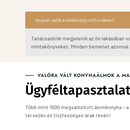
Hogyan zajlik a találkozója otthonában?
Tanácsadónk megjelenik az ön lakásában v
mintakönyveket. Minden bemenet azonnal a
VALÓRA VÁLT KONYHAÁLMOK A M
Ügyféltapasztala
Több mint 1500 megvalósított álomkonyha – a
tervezés és tisztességes árak révén!