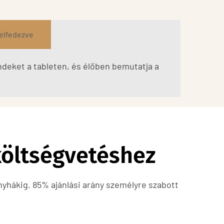
felfedezve
deket a tableten, és élőben bemutatja a
költségvetéshez
yhákig. 85% ajánlási arány személyre szabott