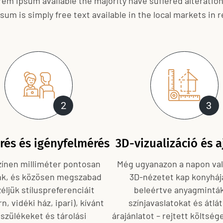
rem ipsum available the majority have suffered alteratio
psum is simply free text available in the local markets in
2
3
rés és igényfelmérés
3D-vizualizáció és a
zínen milliméter pontosan
Még ugyanazon a napon va
k, és közösen megszabad
3D-nézetet kap konyhájá
éljük stíluspreferenciáit
beleértve anyagminták
, vidéki ház, ipari), kívánt
színjavaslatokat és átlá
szülékeket és tárolási
árajánlatot – rejtett költség