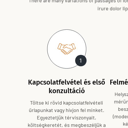
There are many variations of passages of lo
irure dolor li
1
Kapcsolatfelvétel és első
Felmé
konzultáció
Helys
mérün
Töltse ki rövid kapcsolatfelvételi
besz
űrlapunkat vagy hívjon fel minket.
(modern
Egyeztetjük térviszonyait,
ké
költségkeretét, és megbeszéljük a