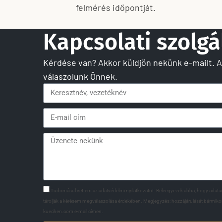
felmérés időpontját.
Kapcsolati szolgá
Kérdése van? Akkor küldjön nekünk e-mailt. 
válaszolunk Önnek.
Tudomásul vettem az adatvédelmi nyilatkozatot. Beleegyezek abba, hogy adataim
tárolják a kérésem megválaszolása érdekében. Megjegyzés: hozzájárulását bármiko
kuechen.com e-mail címen.