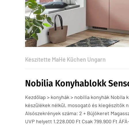
Készítette
MaHé Küchen Ungarn
Nobilia Konyhablokk Senso
Kezdőlap > konyhák > nobilia konyhák Nobila k
készülékek nélkül, mosogató és kiegészítők n
Alsószekrények száma: 2 + Bújókeret Magassze
UVP helyett 1.228.000 Ft Csak 799.900 Ft ÁFÁ-