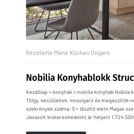
Készítette
MaHé Küchen Ungarn
Nobilia Konyhablokk Struc
Kezdőlap > konyhák > nobilia konyhák Nobila
Tölgy, készülékek, mosogató és kiegészítők n
szekrények száma: 5 + díszítő elem Magas szek
Javasolt kiskereskedelmi ár helyett 1.724.500