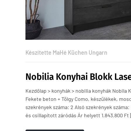
Készítette
MaHé Küchen Ungarn
Nobilia Konyhai Blokk Las
Kezdőlap > konyhák > nobilia konyhák Nobila
Fekete beton + Tölgy Como, készülékek, mosog
szekrények száma: 2 Alsó szekrények száma: 
és csillapított záródás Ár helyett 1.843.800 Ft