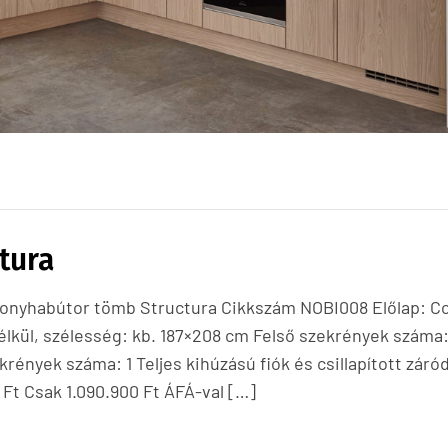
tura
 konyhabútor tömb Structura Cikkszám NOBI008 Előlap: 
élkül, szélesség: kb. 187×208 cm Felső szekrények száma:
rények száma: 1 Teljes kihúzású fiók és csillapított záró
 Ft Csak 1.090.900 Ft ÁFÁ-val […]