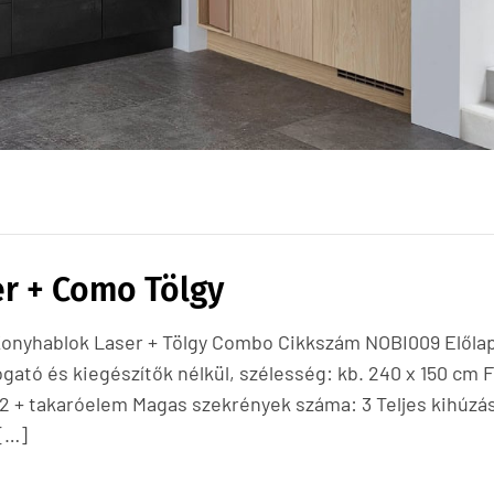
er + Como Tölgy
 Konyhablok Laser + Tölgy Combo Cikkszám NOBI009 Előla
ató és kiegészítők nélkül, szélesség: kb. 240 x 150 cm F
2 + takaróelem Magas szekrények száma: 3 Teljes kihúzás
 […]