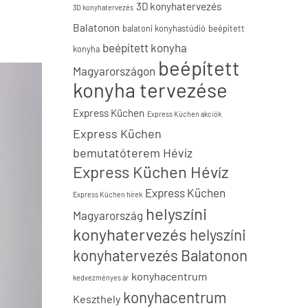
3D konyhatervezés
3D konyhatervezés
Balatonon
balatoni konyhastúdió
beépített
beépített konyha
konyha
beépített
Magyarországon
konyha tervezése
Express Küchen
Express Küchen akciók
Express Küchen
bemutatóterem Hévíz
Express Küchen Hévíz
Express Küchen
Express Küchen hírek
helyszíni
Magyarország
konyhatervezés
helyszíni
konyhatervezés Balatonon
konyhacentrum
kedvezményes ár
konyhacentrum
Keszthely