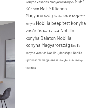
MaHé
konyha vásárlás Magyarországon
MaHé Küchen
Küchen
Magyarország
Nobilia beépített
Nobilia
Nobilia beépített konyha
konyha
vásárlás
Nobilia
Nobilia hírek
Nobilia
konyha Balaton
konyha Magyarország
Nobilia
konyha vásárlás
Nobilia újdonságok
Nobilia
újdonságok megjelenése
üvegkerámia főzőlap
tisztítása