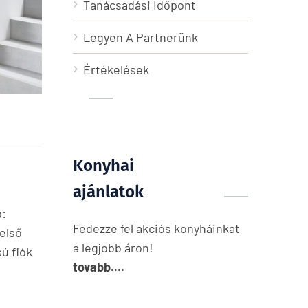
Tanácsadási Időpont
Legyen A Partnerünk
Értékelések
Konyhai
ajánlatok
p:
Fedezze fel akciós konyháinkat
első
a legjobb áron!
ú fiók
tovabb....