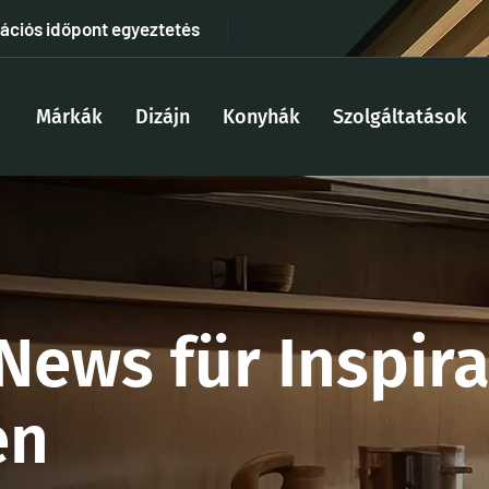
tációs időpont egyeztetés
Márkák
Dizájn
Konyhák
Szolgáltatások
News für Inspir
en