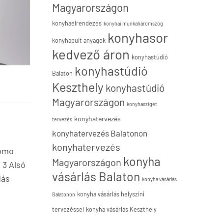
Magyarországon
konyhaelrendezés
konyhai munkaháromszög
konyhasor
konyhapult anyagok
kedvező áron
konyhastúdió
konyhastúdió
Balaton
Keszthely
konyhastúdió
Magyarországon
konyhasziget
konyhatervezés
tervezés
konyhatervezés Balatonon
konyhatervezés
Como
konyha
Magyarországon
 3 Alsó
vásárlás Balaton
dás
konyha vásárlás
konyha vásárlás helyszíni
Balatonon
tervezéssel
konyha vásárlás Keszthely