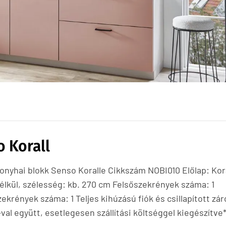
 Korall
onyhai blokk Senso Koralle Cikkszám NOBI010 Előlap: Kora
élkül, szélesség: kb. 270 cm Felsőszekrények száma: 1
krények száma: 1 Teljes kihúzású fiók és csillapított zá
val együtt, esetlegesen szállítási költséggel kiegészítve