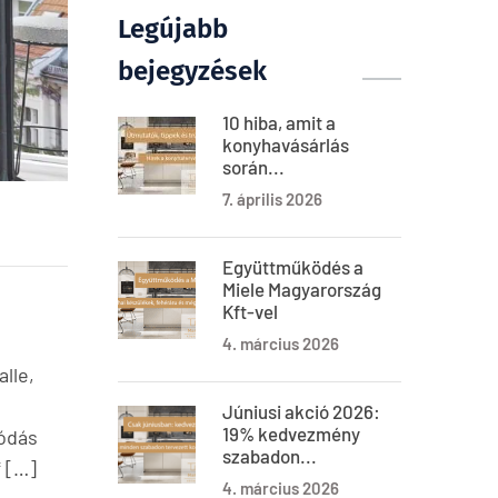
Legújabb
bejegyzések
10 hiba, amit a
konyhavásárlás
során...
7. április 2026
Együttműködés a
Miele Magyarország
Kft-vel
4. március 2026
lle,
Júniusi akció 2026:
19% kedvezmény
ródás
szabadon...
* […]
4. március 2026