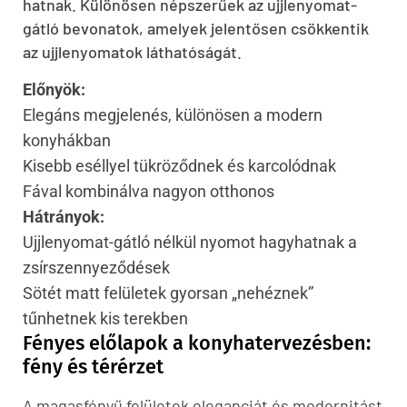
hatnak. Különösen népszerűek az ujjlenyomat-
gátló bevonatok, amelyek jelentősen csökkentik
az ujjlenyomatok láthatóságát.
Előnyök:
Elegáns megjelenés, különösen a modern
konyhákban
Kisebb eséllyel tükröződnek és karcolódnak
Fával kombinálva nagyon otthonos
Hátrányok:
Ujjlenyomat-gátló nélkül nyomot hagyhatnak a
zsírszennyeződések
Sötét matt felületek gyorsan „nehéznek”
tűnhetnek kis terekben
Fényes előlapok a konyhatervezésben:
fény és térérzet
A magasfényű felületek eleganciát és modernitást