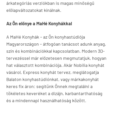
árkategóriás verziókban is magas minőségű
előlapváltozatokat kínálnak.
Az Ön előnye a MaHé Konyhákkal
A MaHé Konyhák – az Ön konyhastúdiója
Magyarországon – átfogóan tanácsot adunk anyag,
szín és kombinációkkal kapcsolatban. Modern 3D-
tervezéssel már előzetesen megmutatjuk, hogyan
hat választott kombinációja. Akár Nobilia konyhát
vásárol, Express konyhát tervez, meglátogatja
Balaton konyhastúdiónkat, vagy márkakonyhát
keres fix áron: segítünk Önnek megtalálni a
tökéletes keveréket a dizájn, karbantarthatóság
és a mindennapi használhatóság között.