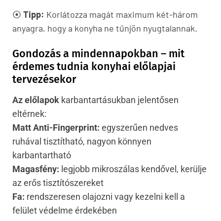
⦿
Tipp:
Korlátozza magát maximum két-három
anyagra, hogy a konyha ne tűnjön nyugtalannak.
Gondozás a mindennapokban – mit
érdemes tudnia konyhai előlapjai
tervezésekor
Az előlapok
karbantartásukban jelentősen
eltérnek:
Matt Anti-Fingerprint:
egyszerűen nedves
ruhával tisztítható, nagyon könnyen
karbantartható
Magasfény:
legjobb mikroszálas kendővel, kerülje
az erős tisztítószereket
Fa:
rendszeresen olajozni vagy kezelni kell a
felület védelme érdekében