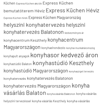
Express Küchen
Küchen
Express Küchen akciók
Express Küchen Hévíz
bemutatóterem Hévíz
Express Küchen Magyarország
Express Küchen hírek
helyszíni konyhatervezés
helyszíni
konyhatervezés Balatonon
kedvezményes ár
konyhacentrum
konyhacentrum Keszthely
Magyarországon
konyhaelrendezés
konyhai munkaháromszög
konyhasor kedvező áron
konyhapult anyagok
konyhastúdió Keszthely
konyhastúdió Balaton
konyhastúdió Magyarországon
konyhasziget tervezés
konyhatervezés Balatonon
konyhatervezés
konyha
konyhatervezés Magyarországon
vásárlás Balaton
konyha vásárlás
konyha vásárlás Balatonon
konyha vásárlás
helyszíni tervezéssel
konyha vásárlás Keszthely