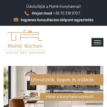
Üdvözöljük a MaHé Konyháknál!
Hívjon most
+36 70 318 9707
Ingyenes konzultációs időpont egyeztetés