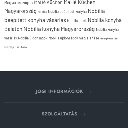
MaHé Küchen
MaHé Küchen
Magyarországon
Nobilia
Magyarország
Nobilia beépített konyha
Nobilia
beépített konyha vásárlás
Nobilia konyha
Nobilia hírek
Nobilia konyha Magyarország
Balaton
Nobilia konyha
vásárlás
Nobilia újdonságok
Nobilia újdonságok megjelenése
üvegkerámia
főzőlap tisztítása
JOGI INFORMÁCIÓK
SZOLGÁLTATÁS