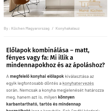
By :
Küchen Magyarorszag
Konyhakalauz
Előlapok kombinálása – matt,
fényes vagy fa: Mi illik a
mindennapokhoz és az ápoláshoz?
A
megfelelő konyhai előlapok
kiválasztása az
egyik legfontosabb döntés a
konyhatervezés
során. Nemcsak a konyha megjelenését határozza
meg, hanem azt is, milyen
könnyen
karbantartható, tartós és mindennap
használható
lesz a konyhája. Sok ügyfél kérdezi: